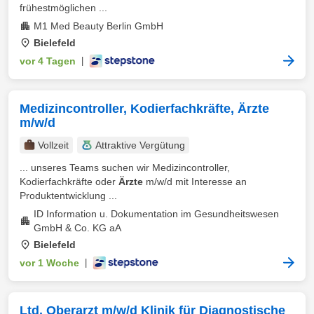
frühestmöglichen ...
M1 Med Beauty Berlin GmbH
Bielefeld
vor 4 Tagen
|
Medizincontroller, Kodierfachkräfte, Ärzte
m/w/d
Vollzeit
Attraktive Vergütung
... unseres Teams suchen wir Medizincontroller,
Kodierfachkräfte oder
Ärzte
m/w/d mit Interesse an
Produktentwicklung ...
ID Information u. Dokumentation im Gesundheitswesen
GmbH & Co. KG aA
Bielefeld
vor 1 Woche
|
Ltd. Oberarzt m/w/d Klinik für Diagnostische