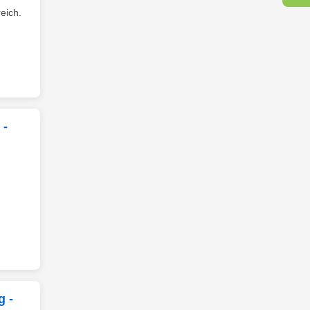
eich.
 -
g -