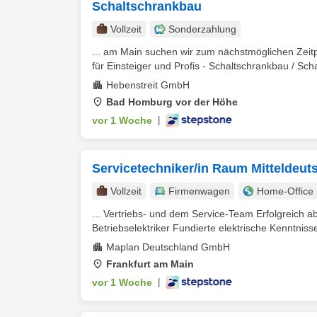
Schaltschrankbau
Vollzeit
Sonderzahlung
... am Main suchen wir zum nächstmöglichen Zeitpu
für Einsteiger und Profis - Schaltschrankbau / Sch
Hebenstreit GmbH
Bad Homburg vor der Höhe
vor 1 Woche
|
Servicetechniker/in Raum Mitteldeut
Vollzeit
Firmenwagen
Home-Office
... Vertriebs- und dem Service-Team Erfolgreich 
Betriebselektriker Fundierte elektrische Kenntnisse
Maplan Deutschland GmbH
Frankfurt am Main
vor 1 Woche
|