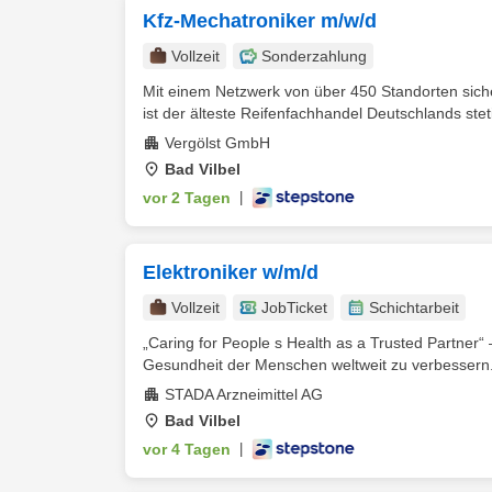
Kfz-Mechatroniker m/w/d
Vollzeit
Sonderzahlung
Mit einem Netzwerk von über 450 Standorten siche
ist der älteste Reifenfachhandel Deutschlands ste
Vergölst GmbH
Bad Vilbel
vor 2 Tagen
|
Elektroniker w/m/d
Vollzeit
JobTicket
Schichtarbeit
„Caring for People s Health as a Trusted Partner“
Gesundheit der Menschen weltweit zu verbessern.
STADA Arzneimittel AG
Bad Vilbel
vor 4 Tagen
|