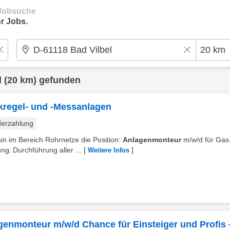
e Jobsuche
r Jobs.
l
(20 km) gefunden
kregel- und -Messanlagen
erzahlung
ain im Bereich Rohrnetze die Position:
Anlagenmonteur
m/w/d für Gas
g: Durchführung aller ...
[
]
Weitere Infos
lagenmonteur m/w/d Chance für Einsteiger und Profis 