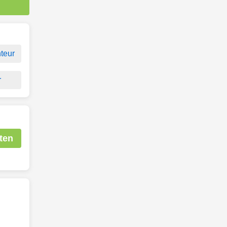
teur
r
ten