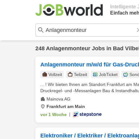
Intelligent
Einfach meh
248
Anlagenmonteur
Jobs in
Bad Vilbe
Anlagenmonteur m/w/d für Gas-Druc
Vollzeit
Teilzeit
JobTicket
Sond
... ! Wir bieten Ihnen am Standort Frankfurt am M
Druckregel- und -Messanlagen Bau & Instandhaltun
Mainova AG
Frankfurt am Main
vor 1 Woche
|
Elektroniker / Elektriker / Elektroan