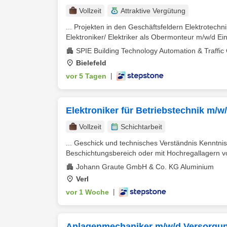
Vollzeit
Attraktive Vergütung
... Projekten in den Geschäftsfeldern Elektrotechn
Elektroniker/ Elektriker als Obermonteur m/w/d Eins
SPIE Building Technology Automation & Traffi
Bielefeld
vor 5 Tagen
|
Elektroniker für Betriebstechnik m/w
Vollzeit
Schichtarbeit
... Geschick und technisches Verständnis Kenntni
Beschichtungsbereich oder mit Hochregallagern von
Johann Graute GmbH & Co. KG Aluminium
Verl
vor 1 Woche
|
Anlagenmechaniker m/w/d Versorgun