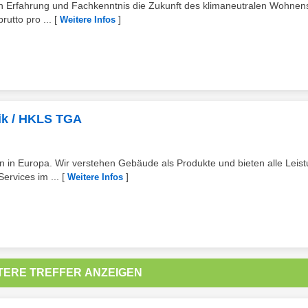
en Erfahrung und Fachkenntnis die Zukunft des klimaneutralen Wohnens
rutto pro ...
[
]
Weitere Infos
ik / HKLS TGA
 in Europa. Wir verstehen Gebäude als Produkte und bieten alle Leis
ervices im ...
[
]
Weitere Infos
TERE TREFFER ANZEIGEN