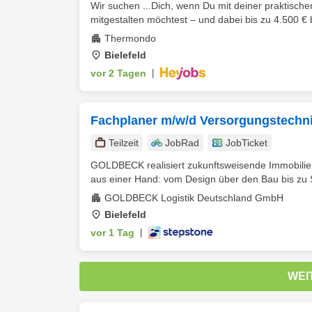
Wir suchen ...Dich, wenn Du mit deiner praktisch
mitgestalten möchtest – und dabei bis zu 4.500 € b
Thermondo
Bielefeld
vor 2 Tagen
|
Fachplaner m/w/d Versorgungstechn
Teilzeit
JobRad
JobTicket
GOLDBECK realisiert zukunftsweisende Immobilien
aus einer Hand: vom Design über den Bau bis zu S
GOLDBECK Logistik Deutschland GmbH
Bielefeld
vor 1 Tag
|
WEI