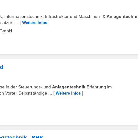
ik, Informationstechnik, Infrastruktur und Maschinen- &
Anlagentechni
atzort ...
[
]
Weitere Infos
c GmbH
/d
sse in der Steuerungs- und
Anlagentechnik
Erfahrung im
 Vorteil Selbstständige ...
[
]
Weitere Infos
gstechnik - SHK