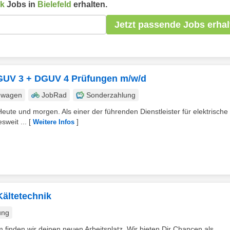
ik
Jobs in
Bielefeld
erhalten.
Jetzt passende Jobs erhal
 DGUV 3 + DGUV 4 Prüfungen m/w/d
nwagen
JobRad
Sonderzahlung
eute und morgen. Als einer der führenden Dienstleister für elektrische
sweit ...
[
]
Weitere Infos
Kältetechnik
ung
finden wir deinen neuen Arbeitsplatz. Wir bieten Dir Chancen als