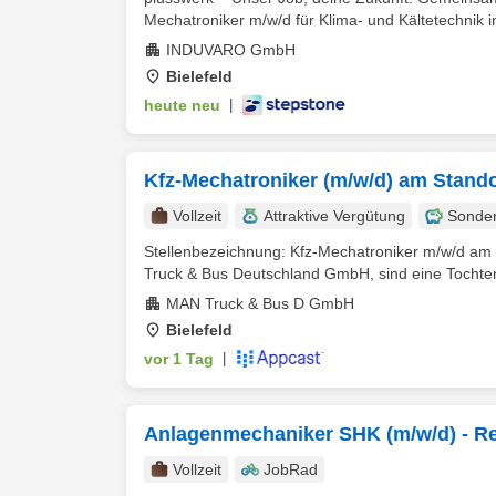
Mechatroniker m/w/d für Klima- und Kältetechnik in 
INDUVARO GmbH
Bielefeld
heute neu
|
Kfz-Mechatroniker (m/w/d) am Standor
Vollzeit
Attraktive Vergütung
Sonde
Stellenbezeichnung: Kfz-Mechatroniker m/w/d am 
Truck & Bus Deutschland GmbH, sind eine Tochter
MAN Truck & Bus D GmbH
Bielefeld
vor 1 Tag
|
Anlagenmechaniker SHK (m/w/d) - Re
Vollzeit
JobRad