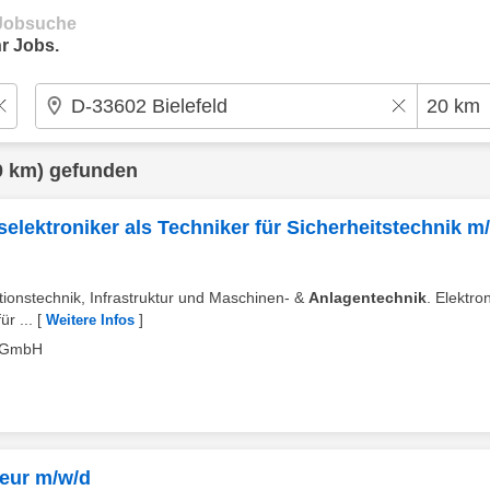
e Jobsuche
r Jobs.
0 km) gefunden
onselektroniker als Techniker für Sicherheitstechnik m
ationstechnik, Infrastruktur und Maschinen- &
Anlagentechnik
. Elektron
ür ...
[
]
Weitere Infos
c GmbH
teur m/w/d