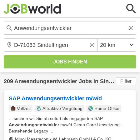
209
Anwendungsentwickler
Jobs in
Sindelfingen
(2
Filter
SAP Anwendungsentwickler m/w/d
Vollzeit
Attraktive Vergütung
Home-Office
... suchen wir Sie ab sofort als engagierten SAP
Anwendungsentwickler
m/w/d Clean Core Umsetzung:
Bestehende Legacy ...
Minol Messtechnik W. Lehmann GmbH & Co. KG