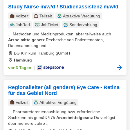
Study Nurse m/w/d / Studienassistenz m/w/d
Vollzeit
Teilzeit
Attraktive Vergütung
JobRad
JobTicket
Sonderzahlung
... Methoden und Medizinprodukten, aber teilweise auch
Arzneimittelgesetz
Recherche von Patientendaten,
Datensammlung und ...
BG Klinikum Hamburg gGmbH
Hamburg
vor 3 Tagen
|
Regionalleiter (all genders) Eye Care - Retina
für das Gebiet Nord
Vollzeit
Attraktive Vergütung
... Pharmareferentenausbildung bzw. erforderliche
Sachkenntnis gemäß §75
Arzneimittelgesetz
Du verfügst
über mehrere Jahre ...