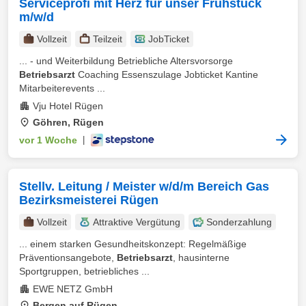
Serviceprofi mit Herz für unser Frühstück
m/w/d
Vollzeit
Teilzeit
JobTicket
... - und Weiterbildung Betriebliche Altersvorsorge
Betriebsarzt
Coaching Essenszulage Jobticket Kantine
Mitarbeiterevents ...
Vju Hotel Rügen
Göhren, Rügen
vor 1 Woche
|
Stellv. Leitung / Meister w/d/m Bereich Gas
Bezirksmeisterei Rügen
Vollzeit
Attraktive Vergütung
Sonderzahlung
... einem starken Gesundheitskonzept: Regelmäßige
Präventionsangebote,
Betriebsarzt
, hausinterne
Sportgruppen, betriebliches ...
EWE NETZ GmbH
Bergen auf Rügen