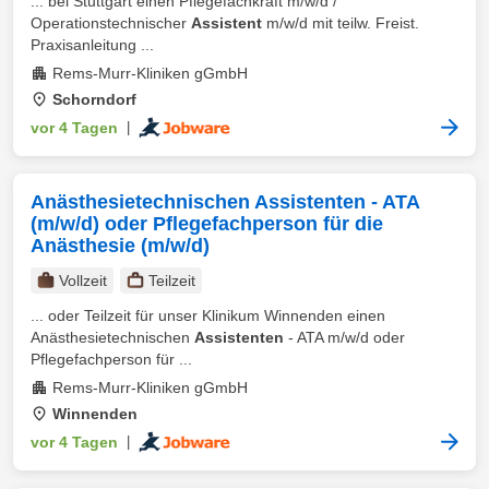
... bei Stuttgart einen Pflegefachkraft m/w/d /
Operationstechnischer
Assistent
m/w/d mit teilw. Freist.
Praxisanleitung ...
Rems-Murr-Kliniken gGmbH
Schorndorf
vor 4 Tagen
|
Anästhesietechnischen Assistenten - ATA
(m/w/d) oder Pflegefachperson für die
Anästhesie (m/w/d)
Vollzeit
Teilzeit
... oder Teilzeit für unser Klinikum Winnenden einen
Anästhesietechnischen
Assistenten
- ATA m/w/d oder
Pflegefachperson für ...
Rems-Murr-Kliniken gGmbH
Winnenden
vor 4 Tagen
|