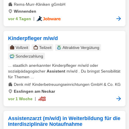
Rems-Murr-Kliniken gGmbH
Winnenden
vor 4 Tagen
|
Kinderpfleger m/w/d
Vollzeit
Teilzeit
Attraktive Vergütung
Sonderzahlung
... staatlich anerkannter Kinderpfleger m/w/d oder
sozialpädagogischer
Assistent
m/w/d . Du bringst Sensibilität
für Themen ...
Denk mit! Kinderbetreuungseinrichtungen GmbH & Co. KG
Esslingen am Neckar
vor 1 Woche
|
Assistenzarzt (m/w/d) in Weiterbildung für die
Interdisziplinäre Notaufnahme