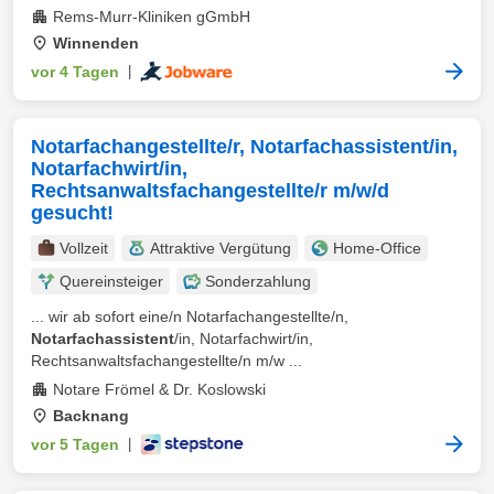
Rems-Murr-Kliniken gGmbH
Winnenden
vor 4 Tagen
|
Notarfachangestellte/r, Notarfachassistent/in,
Notarfachwirt/in,
Rechtsanwaltsfachangestellte/r m/w/d
gesucht!
Vollzeit
Attraktive Vergütung
Home-Office
Quereinsteiger
Sonderzahlung
... wir ab sofort eine/n Notarfachangestellte/n,
Notarfachassistent
/in, Notarfachwirt/in,
Rechtsanwaltsfachangestellte/n m/w ...
Notare Frömel & Dr. Koslowski
Backnang
vor 5 Tagen
|