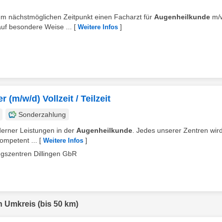
zum nächstmöglichen Zeitpunkt einen Facharzt für
Augenheilkunde
m/w
auf besondere Weise ...
[
]
Weitere Infos
 (m/w/d) Vollzeit / Teilzeit
Sonderzahlung
derner Leistungen in der
Augenheilkunde
. Jedes unserer Zentren wir
ompetent ...
[
]
Weitere Infos
gszentren Dillingen GbR
n Umkreis (bis 50 km)