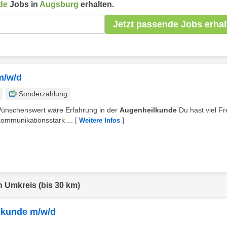
de
Jobs in
Augsburg
erhalten.
Jetzt passende Jobs erhal
m/w/d
Sonderzahlung
 Wünschenswert wäre Erfahrung in der
Augenheilkunde
Du hast viel F
ommunikationsstark ...
[
]
Weitere Infos
n Umkreis (bis 30 km)
ilkunde m/w/d