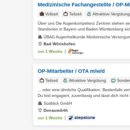
Medizinische Fachangestellte / OP-Mita
Vollzeit
Teilzeit
Attraktive Vergütung
Über uns Die Augenkompetenz Zentren stehen sei
Standorten in Bayern und Baden-Württemberg siche
ÜBAG Augenheilkunde Medizinische Versorgun
Bad Wörishofen
vor 1 Woche
|
OP-Mitarbeiter / OTA m/w/d
Teilzeit
Attraktive Vergütung
Sonder
... oder eine ähnliche Qualifikation. Bestenfalls v
Du bist engagiert, zuverlässig und lässt dich nicht s
Südblick GmbH
Donauwörth
vor 1 Woche
|