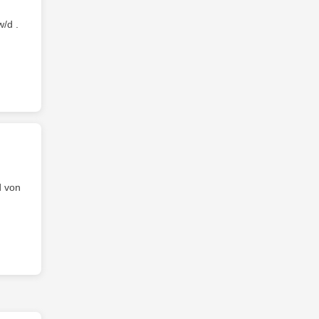
/d .
d von