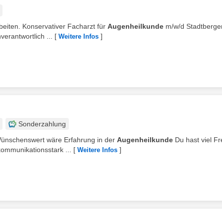
rbeiten. Konservativer Facharzt für
Augenheilkunde
m/w/d Stadtberge
verantwortlich ...
[
]
Weitere Infos
Sonderzahlung
 Wünschenswert wäre Erfahrung in der
Augenheilkunde
Du hast viel F
ommunikationsstark ...
[
]
Weitere Infos
d