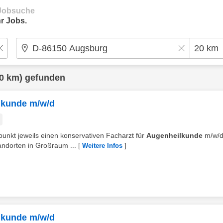
e Jobsuche
r Jobs.
0 km) gefunden
ilkunde m/w/d
punkt jeweils einen konservativen Facharzt für
Augenheilkunde
m/w/d
andorten in Großraum ...
[
]
Weitere Infos
ilkunde m/w/d