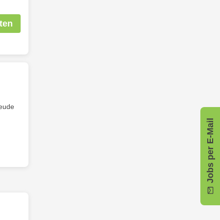
ten
reude
Jobs per E-Mail