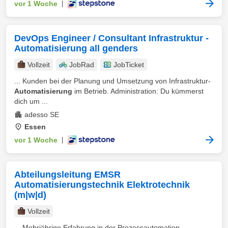
vor 1 Woche
|
DevOps Engineer / Consultant Infrastruktur -
Automatisierung all genders
Vollzeit
JobRad
JobTicket
... Kunden bei der Planung und Umsetzung von Infrastruktur-
Automatisierung
im Betrieb. Administration: Du kümmerst
dich um ...
adesso SE
Essen
vor 1 Woche
|
Abteilungsleitung EMSR
Automatisierungstechnik Elektrotechnik
(m|w|d)
Vollzeit
... Mehrjährige Erfahrung in der Prozessautomation