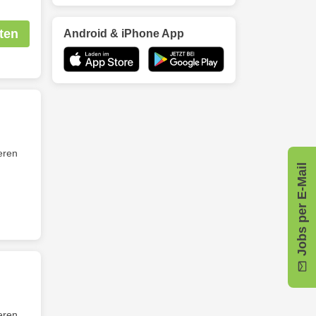
ten
Android & iPhone App
ieren
Jobs per E-Mail
ieren