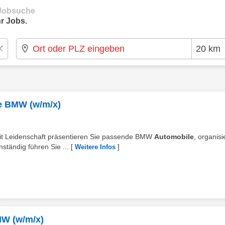
e Jobsuche
r Jobs.
e BMW (w/m/x)
 Mit Leidenschaft präsentieren Sie passende BMW
Automobile
, organis
ständig führen Sie ...
[
]
Weitere Infos
MW (w/m/x)