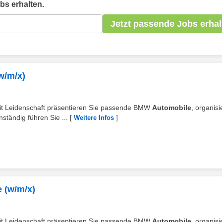
bs erhalten.
Jetzt passende Jobs erhal
w/m/x)
 Mit Leidenschaft präsentieren Sie passende BMW
Automobile
, organis
ständig führen Sie ...
[
]
Weitere Infos
 (w/m/x)
 Mit Leidenschaft präsentieren Sie passende BMW
Automobile
, organis