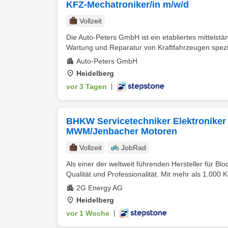
KFZ-Mechatroniker/in m/w/d
Vollzeit
Die Auto-Peters GmbH ist ein etabliertes mittels
Wartung und Reparatur von Kraftfahrzeugen speziali
Auto-Peters GmbH
Heidelberg
vor 3 Tagen
|
BHKW Servicetechniker Elektroniker 
MWM/Jenbacher Motoren
Vollzeit
JobRad
Als einer der weltweit führenden Hersteller für 
Qualität und Professionalität. Mit mehr als 1.000 K
2G Energy AG
Heidelberg
vor 1 Woche
|