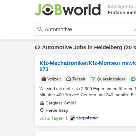
Intelligent
Einfach meh
62
Automotive
Jobs in
Heidelberg
(20 
Kfz-Mechatroniker/Kfz-Monteur m/w/d 
273
Vollzeit
Teilzeit
Quereinsteiger
Wir sind mit mehr als 2.600 Expert innen führend
Mit über 400 Service-Centern und 240 mobilen Ein
Carglass GmbH
Heidelberg
vor 2 Tagen
|