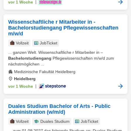
vor 1 Woche
|
Wissenschaftliche r Mitarbeiter in -
Bachelorstudiengang Pflegewissenschaften
m/w/d
Vollzeit
JobTicket
... ganzen Welt. Wissenschaftliche r Mitarbeiter in –
Bachelorstudiengang
Pflegewissenschaften m/w/d zum
nächstmöglichen ...
Medizinische Fakultät Heidelberg
Heidelberg
vor 1 Woche
|
Duales Studium Bachelor of Arts - Public
Administration (w/m/d)
Vollzeit
Duales Studium
JobTicket
... zum 01.09.2027 das folgende Studium an: Duales Studium