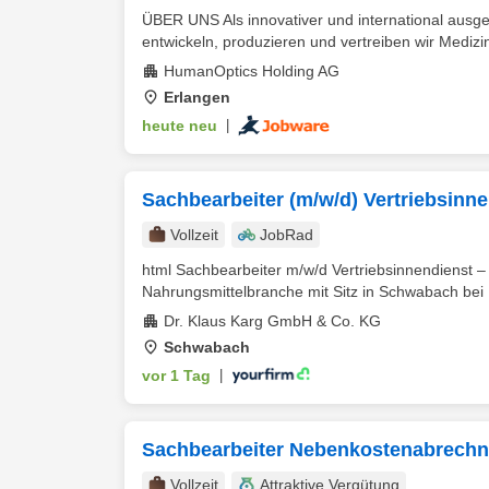
ÜBER UNS Als innovativer und international ausge
entwickeln, produzieren und vertreiben wir Medizi
HumanOptics Holding AG
Erlangen
heute neu
|
Sachbearbeiter (m/w/d) Vertriebsinne
Vollzeit
JobRad
html Sachbearbeiter m/w/d Vertriebsinnendienst – 
Nahrungsmittelbranche mit Sitz in Schwabach bei 
Dr. Klaus Karg GmbH & Co. KG
Schwabach
vor 1 Tag
|
Sachbearbeiter Nebenkostenabrechnu
Vollzeit
Attraktive Vergütung