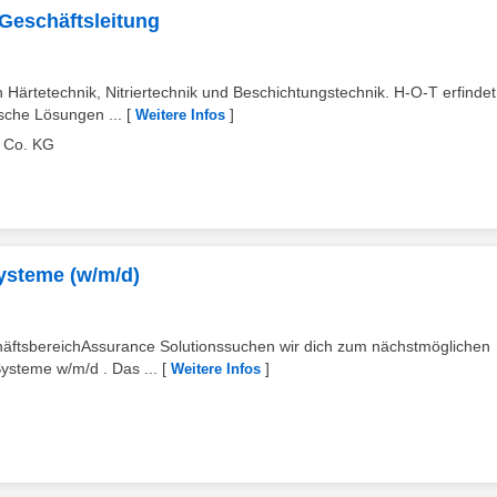
Geschäftsleitung
Härtetechnik, Nitriertechnik und Beschichtungstechnik. H-O-T erfindet
ische Lösungen ...
[
]
Weitere Infos
 Co. KG
ysteme (w/m/d)
häftsbereichAssurance Solutionssuchen wir dich zum nächstmöglichen
ysteme w/m/d . Das ...
[
]
Weitere Infos