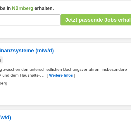
bs in
Nürnberg
erhalten.
Jetzt passende Jobs erhal
inanzsysteme (m/w/d)
g
g zwischen den unterschiedlichen Buchungsverfahren, insbesondere
 und dem Haushalts-, ...
[
]
Weitere Infos
berg
/w/d)