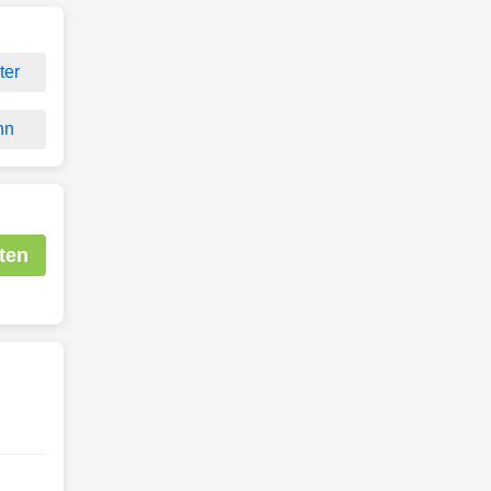
ter
nn
ten