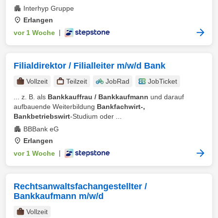
Interhyp Gruppe
Erlangen
vor 1 Woche
|
Filialdirektor / Filialleiter m/w/d Bank
Vollzeit
Teilzeit
JobRad
JobTicket
... z. B. als
Bankkauffrau / Bankkaufmann
und darauf
aufbauende Weiterbildung
Bankfachwirt-,
Bankbetriebswirt
-Studium oder ...
BBBank eG
Erlangen
vor 1 Woche
|
Rechtsanwaltsfachangestellter /
Bankkaufmann m/w/d
Vollzeit