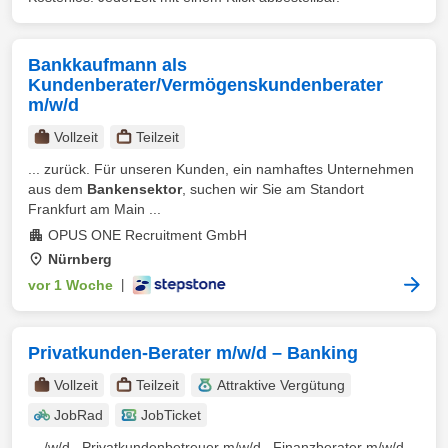
Bankkaufmann als
Kundenberater/Vermögenskundenberater
m/w/d
Vollzeit
Teilzeit
... zurück. Für unseren Kunden, ein namhaftes Unternehmen
aus dem
Bankensektor
, suchen wir Sie am Standort
Frankfurt am Main ...
OPUS ONE Recruitment GmbH
Nürnberg
vor 1 Woche
|
Privatkunden-Berater m/w/d – Banking
Vollzeit
Teilzeit
Attraktive Vergütung
JobRad
JobTicket
... /w/d , Privatkundenbetreuer m/w/d , Finanzberater m/w/d ,