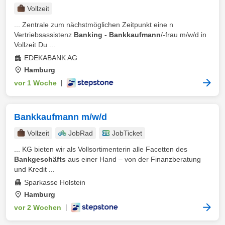
Vollzeit
... Zentrale zum nächstmöglichen Zeitpunkt eine n
Vertriebsassistenz
Banking - Bankkaufmann
/-frau m/w/d in
Vollzeit Du ...
EDEKABANK AG
Hamburg
vor 1 Woche
|
Bankkaufmann m/w/d
Vollzeit
JobRad
JobTicket
... KG bieten wir als Vollsortimenterin alle Facetten des
Bankgeschäfts
aus einer Hand – von der Finanzberatung
und Kredit ...
Sparkasse Holstein
Hamburg
vor 2 Wochen
|