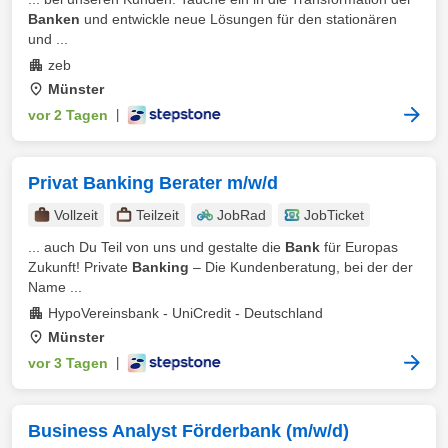
Banken
und entwickle neue Lösungen für den stationären
und ...
zeb
Münster
vor 2 Tagen
|
Privat Banking Berater m/w/d
Vollzeit
Teilzeit
JobRad
JobTicket
... auch Du Teil von uns und gestalte die
Bank
für Europas
Zukunft! Private
Banking
– Die Kundenberatung, bei der der
Name ...
HypoVereinsbank - UniCredit - Deutschland
Münster
vor 3 Tagen
|
Business Analyst Förderbank (m/w/d)