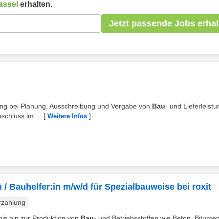
assel
erhalten.
Jetzt passende Jobs erhal
rkung bei Planung, Ausschreibung und Vergabe von
Bau
- und Lieferleist
chluss im ...
[
]
Weitere Infos
n / Bauhelfer:in m/w/d für Spezialbauweise bei roxit
rzahlung
 bis hin zur Produktion von
Bau
- und Betriebsstoffen wie Beton, Bitumen