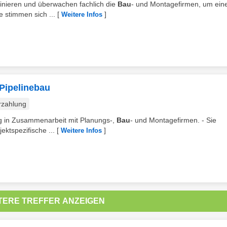
ordinieren und überwachen fachlich die
Bau
- und Montagefirmen, um ein
e stimmen sich ...
[
]
Weitere Infos
 Pipelinebau
rzahlung
ung in Zusammenarbeit mit Planungs‑,
Bau
‑ und Montagefirmen. - Sie
ktspezifische ...
[
]
Weitere Infos
TERE TREFFER ANZEIGEN