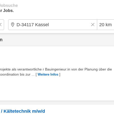
e Jobsuche
r Jobs.
en
jekte als verantwortliche r Bauingenieur:in von der Planung über die
ordination bis zur ...
[
]
Weitere Infos
 / Kältetechnik m/w/d