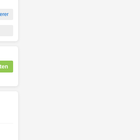
erer
ten