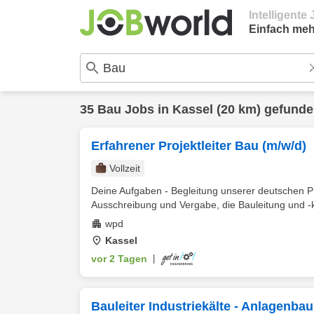
Intelligent
Einfach meh
35
Bau
Jobs in
Kassel
(20 km) gefund
Erfahrener Projektleiter Bau (m/w/d)
Vollzeit
Deine Aufgaben - Begleitung unserer deutschen Pro
Ausschreibung und Vergabe, die Bauleitung und -ko
wpd
Kassel
vor 2 Tagen
|
Bauleiter Industriekälte - Anlagenbau