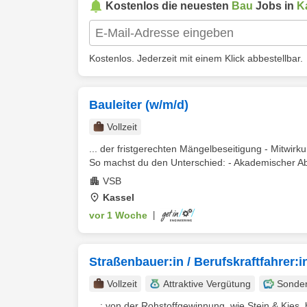
Kostenlos die neuesten
Bau
Jobs in
K
Kostenlos. Jederzeit mit einem Klick abbestellbar.
Bauleiter (w/m/d)
Vollzeit
... der fristgerechten Mängelbeseitigung - Mitwi
So machst du den Unterschied: - Akademischer Abs
VSB
Kassel
vor 1 Woche
|
Straßenbauer:in / Berufskraftfahrer:i
Vollzeit
Attraktive Vergütung
Sonde
... : von der Rohstoffgewinnung, wie Stein & Kies,