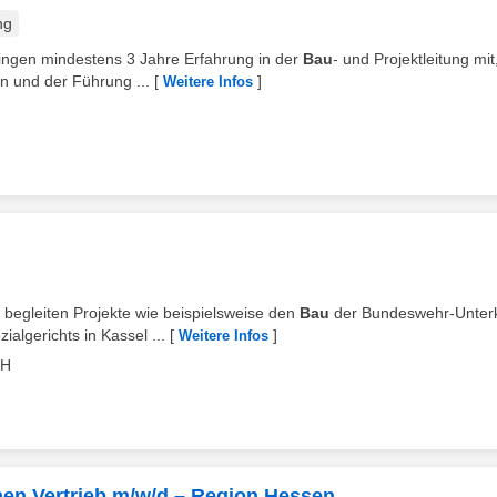
ng
bringen mindestens 3 Jahre Erfahrung in der
Bau
- und Projektleitung mit
n und der Führung ...
[
]
Weitere Infos
 begleiten Projekte wie beispielsweise den
Bau
der Bundeswehr-Unter
lgerichts in Kassel ...
[
]
Weitere Infos
IH
chen Vertrieb m/w/d – Region Hessen