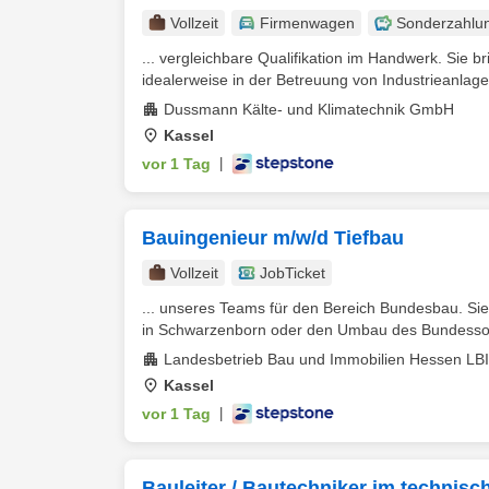
Vollzeit
Firmenwagen
Sonderzahlu
... vergleichbare Qualifikation im Handwerk. Sie 
idealerweise in der Betreuung von Industrieanlage
Dussmann Kälte- und Klimatechnik GmbH
Kassel
vor 1 Tag
|
Bauingenieur m/w/d Tiefbau
Vollzeit
JobTicket
... unseres Teams für den Bereich Bundesbau. Sie
in Schwarzenborn oder den Umbau des Bundessozia
Landesbetrieb Bau und Immobilien Hessen LB
Kassel
vor 1 Tag
|
Bauleiter / Bautechniker im technis