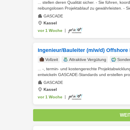
... stellen deren Qualität sicher. - Sie führen, ko
reibungslosen Projektablauf zu gewährleisten. - Si
GASCADE
Kassel
vor 1 Woche
|
Ingenieur/Bauleiter (m/w/d) Offshore
Vollzeit
Attraktive Vergütung
Sonde
... ‑, termin‑ und kostengerechte Projektabwickl
entwickeln GASCADE‑Standards und erstellen proje
GASCADE
Kassel
vor 1 Woche
|
WEI