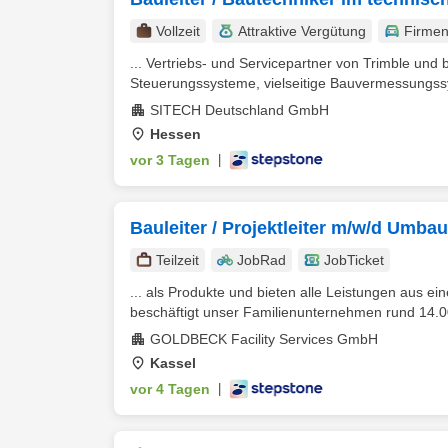
Vollzeit
Attraktive Vergütung
Firme
... Vertriebs- und Servicepartner von Trimble und b
Steuerungssysteme, vielseitige Bauvermessungssy
SITECH Deutschland GmbH
Hessen
vor 3 Tagen
|
Bauleiter / Projektleiter m/w/d Umba
Teilzeit
JobRad
JobTicket
... als Produkte und bieten alle Leistungen aus 
beschäftigt unser Familienunternehmen rund 14.00
GOLDBECK Facility Services GmbH
Kassel
vor 4 Tagen
|