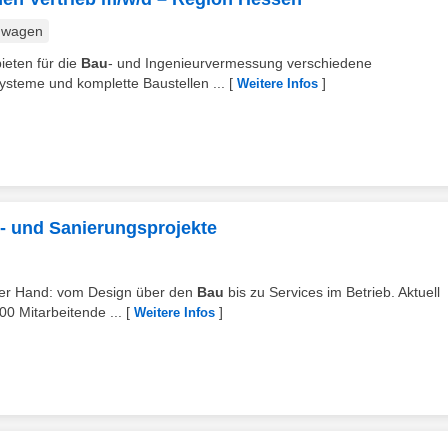
nwagen
ieten für die
Bau
- und Ingenieurvermessung verschiedene
steme und komplette Baustellen ...
[
]
Weitere Infos
u- und Sanierungsprojekte
einer Hand: vom Design über den
Bau
bis zu Services im Betrieb. Aktuell
0 Mitarbeitende ...
[
]
Weitere Infos