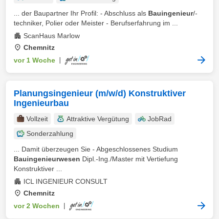
... der Baupartner Ihr Profil: - Abschluss als
Bauingenieur
/-
techniker, Polier oder Meister - Berufserfahrung im ...
ScanHaus Marlow
Chemnitz
vor 1 Woche
|
Planungsingenieur (m/w/d) Konstruktiver
Ingenieurbau
Vollzeit
Attraktive Vergütung
JobRad
Sonderzahlung
... Damit überzeugen Sie - Abgeschlossenes Studium
Bauingenieurwesen
Dipl.-Ing./Master mit Vertiefung
Konstruktiver ...
ICL INGENIEUR CONSULT
Chemnitz
vor 2 Wochen
|