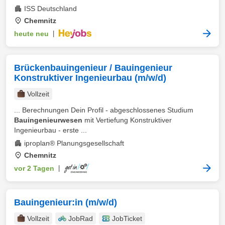
ISS Deutschland
Chemnitz
heute neu
|
Brückenbauingenieur / Bauingenieur
Konstruktiver Ingenieurbau (m/w/d)
Vollzeit
... Berechnungen Dein Profil - abgeschlossenes Studium
Bauingenieurwesen
mit Vertiefung Konstruktiver
Ingenieurbau - erste ...
iproplan® Planungsgesellschaft
Chemnitz
vor 2 Tagen
|
Bauingenieur:in (m/w/d)
Vollzeit
JobRad
JobTicket