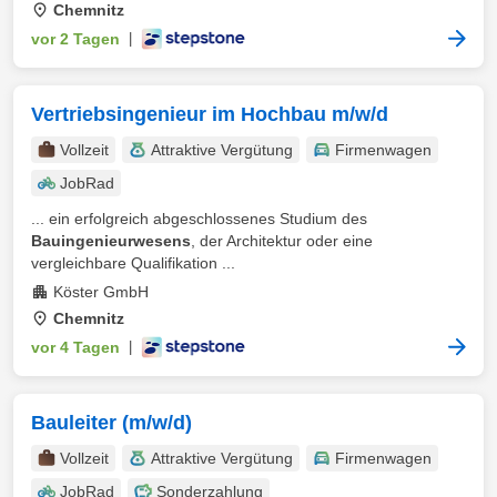
Chemnitz
vor 2 Tagen
|
Vertriebsingenieur im Hochbau m/w/d
Vollzeit
Attraktive Vergütung
Firmenwagen
JobRad
... ein erfolgreich abgeschlossenes Studium des
Bauingenieurwesens
, der Architektur oder eine
vergleichbare Qualifikation ...
Köster GmbH
Chemnitz
vor 4 Tagen
|
Bauleiter (m/w/d)
Vollzeit
Attraktive Vergütung
Firmenwagen
JobRad
Sonderzahlung