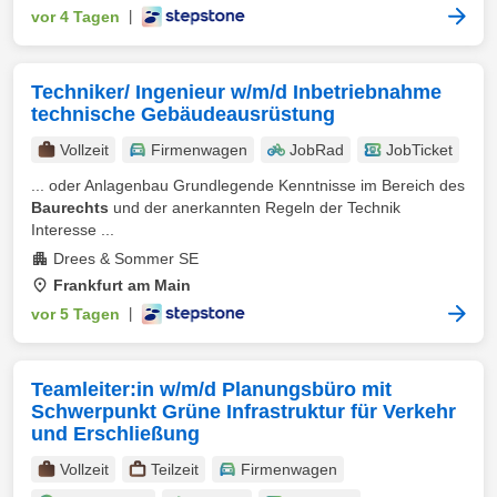
vor 4 Tagen
|
Techniker/ Ingenieur w/m/d Inbetriebnahme
technische Gebäudeausrüstung
Vollzeit
Firmenwagen
JobRad
JobTicket
... oder Anlagenbau Grundlegende Kenntnisse im Bereich des
Baurechts
und der anerkannten Regeln der Technik
Interesse ...
Drees & Sommer SE
Frankfurt am Main
vor 5 Tagen
|
Teamleiter:in w/m/d Planungsbüro mit
Schwerpunkt Grüne Infrastruktur für Verkehr
und Erschließung
Vollzeit
Teilzeit
Firmenwagen