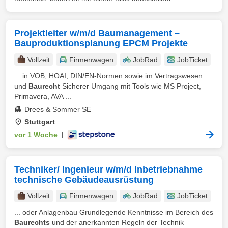
Projektleiter w/m/d Baumanagement –
Bauproduktionsplanung EPCM Projekte
Vollzeit
Firmenwagen
JobRad
JobTicket
... in VOB, HOAI, DIN/EN-Normen sowie im Vertragswesen
und
Baurecht
Sicherer Umgang mit Tools wie MS Project,
Primavera, AVA ...
Drees & Sommer SE
Stuttgart
vor 1 Woche
|
Techniker/ Ingenieur w/m/d Inbetriebnahme
technische Gebäudeausrüstung
Vollzeit
Firmenwagen
JobRad
JobTicket
... oder Anlagenbau Grundlegende Kenntnisse im Bereich des
Baurechts
und der anerkannten Regeln der Technik