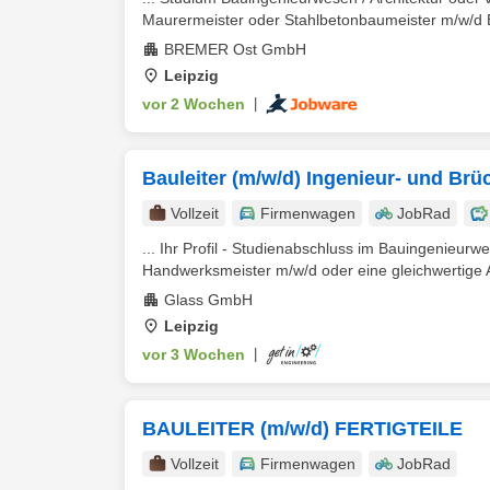
Maurermeister oder Stahlbetonbaumeister m/w/d Er
BREMER Ost GmbH
Leipzig
vor 2 Wochen
|
Bauleiter (m/w/d) Ingenieur- und Br
Vollzeit
Firmenwagen
JobRad
... Ihr Profil - Studienabschluss im Bauingenieur
Handwerksmeister m/w/d oder eine gleichwertige A
Glass GmbH
Leipzig
vor 3 Wochen
|
BAULEITER (m/w/d) FERTIGTEILE
Vollzeit
Firmenwagen
JobRad