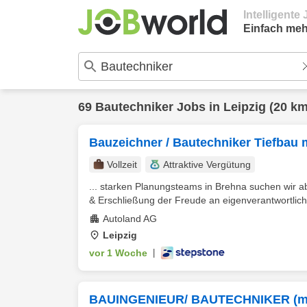
Intelligent
Einfach meh
69
Bautechniker
Jobs in
Leipzig
(20 km
Bauzeichner / Bautechniker Tiefbau
Vollzeit
Attraktive Vergütung
... starken Planungsteams in Brehna suchen wir a
& Erschließung der Freude an eigenverantwortliche
Autoland AG
Leipzig
vor 1 Woche
|
BAUINGENIEUR/ BAUTECHNIKER (m/