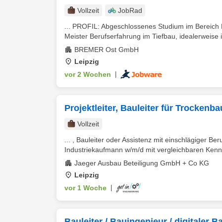
Vollzeit
JobRad
... PROFIL: Abgeschlossenes Studium im Bereich
Meister Berufserfahrung im Tiefbau, idealerweise i
BREMER Ost GmbH
Leipzig
vor 2 Wochen
|
Projektleiter, Bauleiter für Trocken
Vollzeit
... , Bauleiter oder Assistenz mit einschlägiger B
Industriekaufmann w/m/d mit vergleichbaren Kennt
Jaeger Ausbau Beteiligung GmbH + Co KG
Leipzig
vor 1 Woche
|
Bauleiter / Bauingenieur / digitaler 