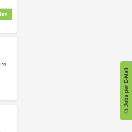
ten
ung .
Jobs per E-Mail
r
,