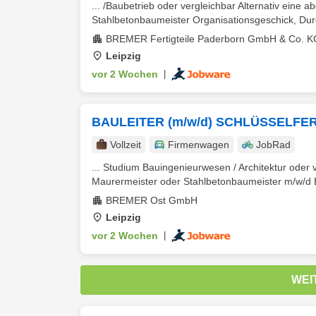
... /Baubetrieb oder vergleichbar Alternativ eine
Stahlbetonbaumeister Organisationsgeschick, Durc
BREMER Fertigteile Paderborn GmbH & Co. K
Leipzig
vor 2 Wochen
|
BAULEITER (m/w/d) SCHLÜSSELFE
Vollzeit
Firmenwagen
JobRad
... Studium Bauingenieurwesen / Architektur ode
Maurermeister oder Stahlbetonbaumeister m/w/d Er
BREMER Ost GmbH
Leipzig
vor 2 Wochen
|
WEI