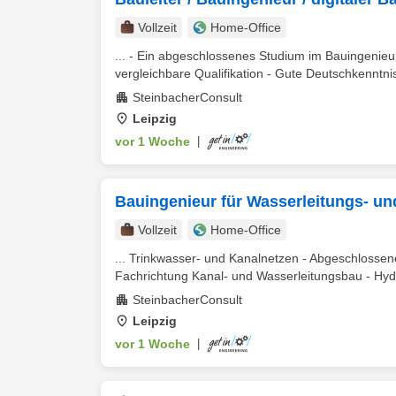
Vollzeit
Home-Office
... - Ein abgeschlossenes Studium im Bauingenieu
vergleichbare Qualifikation - Gute Deutschkenntnis
SteinbacherConsult
Leipzig
vor 1 Woche
|
Bauingenieur für Wasserleitungs- un
Vollzeit
Home-Office
... Trinkwasser- und Kanalnetzen - Abgeschlosse
Fachrichtung Kanal- und Wasserleitungsbau - Hy
SteinbacherConsult
Leipzig
vor 1 Woche
|