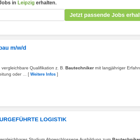
Jobs in
Leipzig
erhalten.
Jetzt passende Jobs erhal
efbau m/w/d
vergleichbare Qualifikation z. B.
Bautechniker
mit langjähriger Erfahr
itung oder ...
[
]
Weitere Infos
TURGEFÜHRTE LOGISTIK
r vergleichbares Studium Abgeschlossene Ausbildung zum
Bautechnike