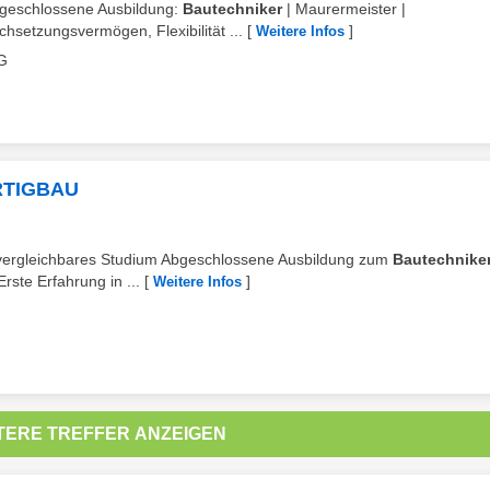
 abgeschlossene Ausbildung:
Bautechniker
| Maurermeister |
hsetzungsvermögen, Flexibilität ...
[
]
Weitere Infos
G
RTIGBAU
r vergleichbares Studium Abgeschlossene Ausbildung zum
Bautechnike
ste Erfahrung in ...
[
]
Weitere Infos
TERE TREFFER ANZEIGEN