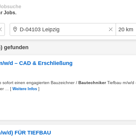
e Jobsuche
r Jobs.
) gefunden
 m/w/d – CAD & Erschließung
b sofort einen engagierten Bauzeichner /
Bautechniker
Tiefbau m⁠/⁠w⁠/⁠
r ...
[
]
Weitere Infos
w/d) FÜR TIEFBAU