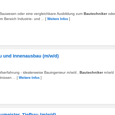
 Bauwesen oder eine vergleichbare Ausbildung zum
Bautechniker
ode
m Bereich Industrie- und ...
[
]
Weitere Infos
bau und Innenausbau (m/w/d)
erufserfahrung - idealerweise Bauingenieur m/w/d ,
Bautechniker
m/w/d 
nissen ...
[
]
Weitere Infos
Baumeister, Tiefbau (m/w/d)