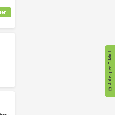
ten
Jobs per E-Mail
kteuren