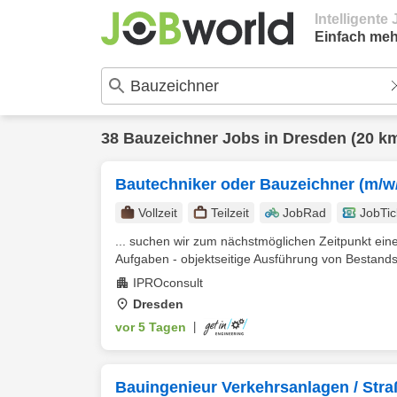
Intelligent
Einfach meh
38
Bauzeichner
Jobs in
Dresden
(20 k
Bautechniker oder Bauzeichner (m/w
Vollzeit
Teilzeit
JobRad
JobTic
... suchen wir zum nächstmöglichen Zeitpunkt ein
Aufgaben - objektseitige Ausführung von Bestands
IPROconsult
Dresden
vor 5 Tagen
|
Bauingenieur Verkehrsanlagen / Str