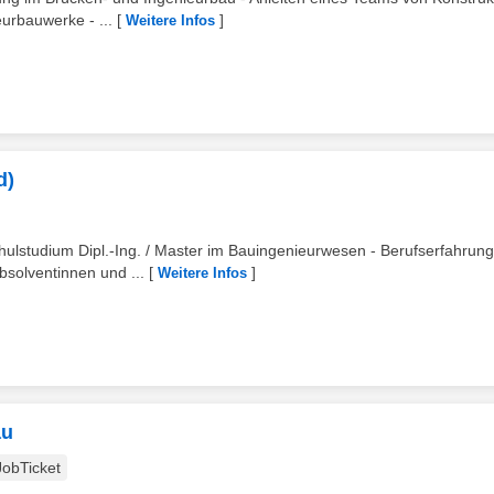
urbauwerke - ...
[
]
Weitere Infos
d)
hulstudium Dipl.-Ing. / Master im Bauingenieurwesen - Berufserfahrun
bsolventinnen und ...
[
]
Weitere Infos
au
JobTicket