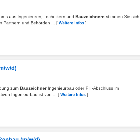
tteams aus Ingenieuren, Technikern und
Bauzeichnern
stimmen Sie sich
n Partnern und Behörden ...
[
]
Weitere Infos
m/w/d)
ildung zum
Bauzeichner
Ingenieurbau oder FH-Abschluss im
ven Ingenieurbau ist von ...
[
]
Weitere Infos
aßenbau (m/w/d)