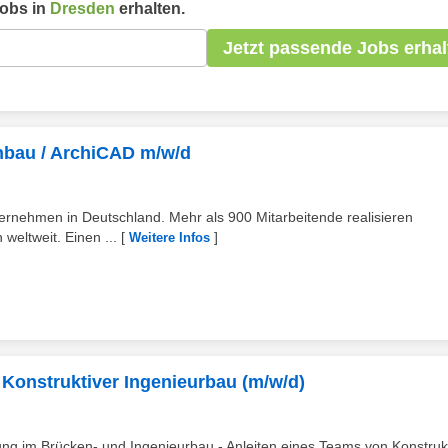
obs in
Dresden
erhalten.
Jetzt passende Jobs erhal
chbau / ArchiCAD m/w/d
ernehmen in Deutschland. Mehr als 900 Mitarbeitende realisieren
weltweit. Einen ...
[
]
Weitere Infos
Konstruktiver Ingenieurbau (m/w/d)
ng im Brücken- und Ingenieurbau - Anleiten eines Teams von Konstru