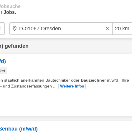
e Jobsuche
r Jobs.
m) gefunden
/d)
ket
en staatlich anerkannten Bautechniker oder
Bauzeichner
m/w/d . Ihre
- und Zustandserfassungen ...
[
]
Weitere Infos
aßenbau (m/w/d)