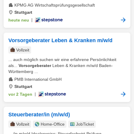
KPMG AG Wirtschaftsprüfungsgesellschaft
Stuttgart
heute neu
|
Vorsorgeberater Leben & Kranken m/w/d
Vollzeit
... auch möglich suchen wir eine erfahrene Persönlichkeit
als...
Vorsorgeberater
Leben & Kranken m/w/d Baden-
Württemberg ...
PMB International GmbH
Stuttgart
vor 2 Tagen
|
Steuerberater/in (m/w/d)
Vollzeit
Home-Office
JobTicket
... /in m/w/d Idealerweise: Steuerfachwirt-Prüfung