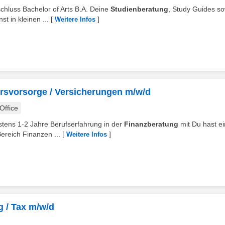
chluss Bachelor of Arts B.A. Deine
Studienberatung
, Study Guides s
t in kleinen ...
[
]
Weitere Infos
ersvorsorge / Versicherungen m/w/d
ffice
estens 1-2 Jahre Berufserfahrung in der
Finanzberatung
mit Du hast e
ereich Finanzen ...
[
]
Weitere Infos
g / Tax m/w/d