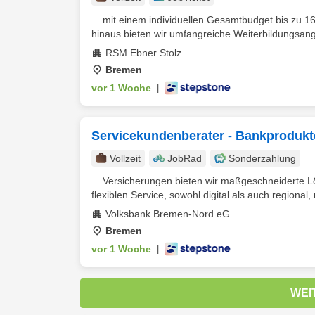
... mit einem individuellen Gesamtbudget bis zu 1
hinaus bieten wir umfangreiche Weiterbildungsang
RSM Ebner Stolz
Bremen
vor 1 Woche
|
Servicekundenberater - Bankproduk
Vollzeit
JobRad
Sonderzahlung
... Versicherungen bieten wir maßgeschneiderte
flexiblen Service, sowohl digital als auch regional,
Volksbank Bremen-Nord eG
Bremen
vor 1 Woche
|
WEI