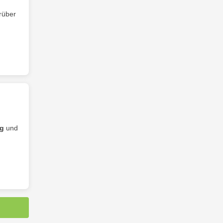
rüber
ng
und