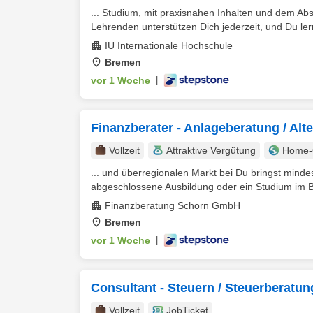
... Studium, mit praxisnahen Inhalten und dem Abs
Lehrenden unterstützen Dich jederzeit, und Du lerns
IU Internationale Hochschule
Bremen
vor 1 Woche
|
Finanzberater - Anlageberatung / Alt
Vollzeit
Attraktive Vergütung
Home-O
... und überregionalen Markt bei Du bringst mind
abgeschlossene Ausbildung oder ein Studium im B
Finanzberatung Schorn GmbH
Bremen
vor 1 Woche
|
Consultant - Steuern / Steuerberatun
Vollzeit
JobTicket