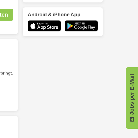
ten
Android & iPhone App
rbringt.
Jobs per E-Mail
H