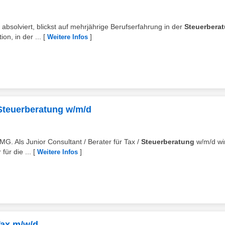
 absolviert, blickst auf mehrjährige Berufserfahrung in der
Steuerbera
on, in der ...
[
]
Weitere Infos
/ Steuerberatung w/m/d
MG. Als Junior Consultant / Berater für Tax /
Steuerberatung
w/m/d wi
für die ...
[
]
Weitere Infos
Tax m/w/d