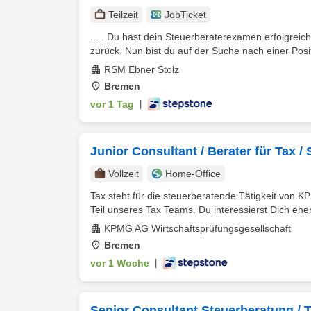
Teilzeit
JobTicket
... . Du hast dein Steuerberaterexamen erfolgreich
zurück. Nun bist du auf der Suche nach einer Positi
RSM Ebner Stolz
Bremen
vor 1 Tag
|
Junior Consultant / Berater für Tax 
Vollzeit
Home-Office
Tax steht für die steuerberatende Tätigkeit von KP
Teil unseres Tax Teams. Du interessierst Dich eher 
KPMG AG Wirtschaftsprüfungsgesellschaft
Bremen
vor 1 Woche
|
Senior Consultant Steuerberatung / 