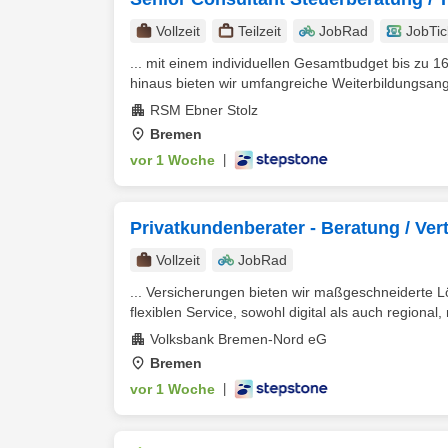
Vollzeit
Teilzeit
JobRad
JobTic
... mit einem individuellen Gesamtbudget bis zu 1
hinaus bieten wir umfangreiche Weiterbildungsang
RSM Ebner Stolz
Bremen
vor 1 Woche
|
Privatkundenberater - Beratung / Ve
Vollzeit
JobRad
... Versicherungen bieten wir maßgeschneiderte
flexiblen Service, sowohl digital als auch regional,
Volksbank Bremen-Nord eG
Bremen
vor 1 Woche
|