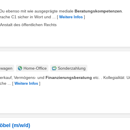
st Du ebenso mit wie ausgeprägte mediale
Beratungskompetenzen
.
ache C1 sicher in Wort und ...
[
]
Weitere Infos
nstalt des öffentlichen Rechts
nwagen
Home-Office
Sonderzahlung
lverkauf, Vermögens- und
Finanzierungsberatung
etc. . Kollegialität: 
che ...
[
]
Weitere Infos
Möbel (m/w/d)