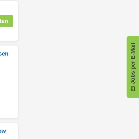
ten
Jobs per E-Mail
sen
low