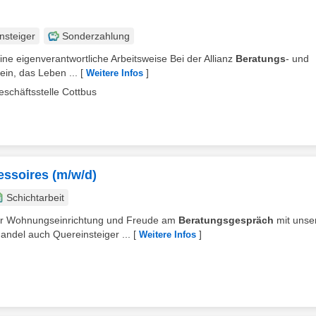
nsteiger
Sonderzahlung
eine eigenverantwortliche Arbeitsweise Bei der Allianz
Beratungs
- und
ein, das Leben ...
[
]
Weitere Infos
eschäftsstelle Cottbus
essoires (m/w/d)
Schichtarbeit
 für Wohnungseinrichtung und Freude am
Beratungsgespräch
mit unse
ndel auch Quereinsteiger ...
[
]
Weitere Infos