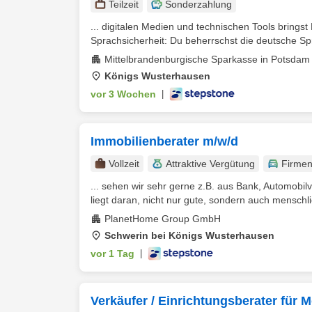
Teilzeit
Sonderzahlung
... digitalen Medien und technischen Tools bring
Sprachsicherheit: Du beherrschst die deutsche Spr
Mittelbrandenburgische Sparkasse in Potsdam A
Königs Wusterhausen
vor 3 Wochen
|
Immobilienberater m/w/d
Vollzeit
Attraktive Vergütung
Firme
... sehen wir sehr gerne z.B. aus Bank, Automobi
liegt daran, nicht nur gute, sondern auch menschli
PlanetHome Group GmbH
Schwerin bei Königs Wusterhausen
vor 1 Tag
|
Verkäufer / Einrichtungsberater für 