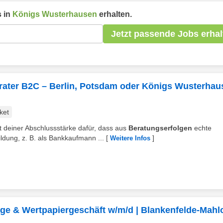
 in
Königs Wusterhausen
erhalten.
Jetzt passende Jobs erhal
ater B2C – Berlin, Potsdam oder Königs Wusterhau
ket
t deiner Abschlussstärke dafür, dass aus
Beratungserfolgen
echte
dung, z. B. als Bankkaufmann ...
[
]
Weitere Infos
e & Wertpapiergeschäft w/m/d | Blankenfelde-Mah