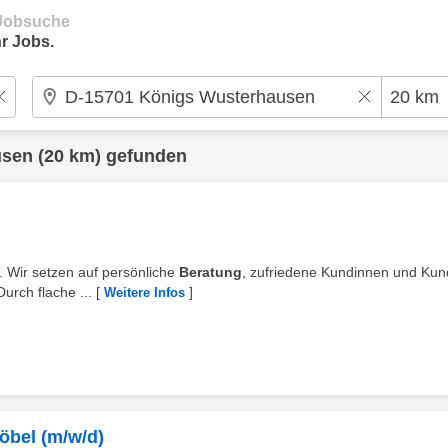
e Jobsuche
r Jobs.
usen
(20 km) gefunden
z. Wir setzen auf persönliche
Beratung
, zufriedene Kundinnen und Ku
urch flache ...
[
]
Weitere Infos
Möbel (m/w/d)