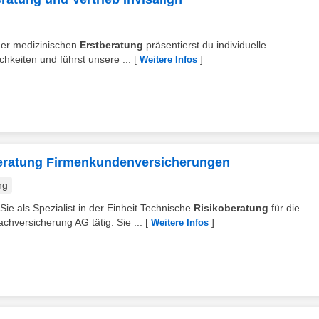
der medizinischen
Erstberatung
präsentierst du individuelle
hkeiten und führst unsere ...
[
]
Weitere Infos
beratung Firmenkundenversicherungen
ng
e als Spezialist in der Einheit Technische
Risikoberatung
für die
hversicherung AG tätig. Sie ...
[
]
Weitere Infos