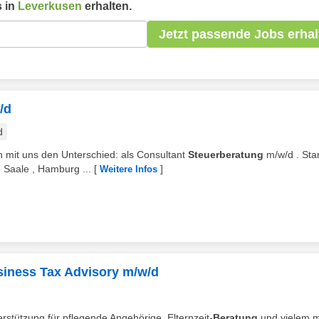
 in
Leverkusen
erhalten.
Jetzt passende Jobs erhal
/d
d
 mit uns den Unterschied: als Consultant
Steuerberatung
m/w/d . Sta
e Saale , Hamburg ...
[
]
Weitere Infos
siness Tax Advisory m/w/d
terstützung für pflegende Angehörige, Elternzeit-
Beratung
und vielem 