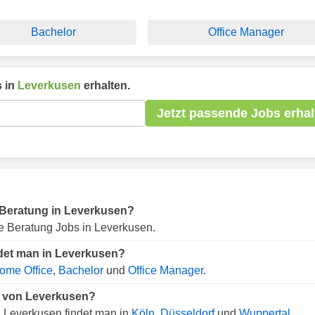
Bachelor
Office Manager
 in
Leverkusen
erhalten.
Jetzt passende Jobs erhal
ür Beratung in Leverkusen?
e Beratung Jobs in Leverkusen.
ndet man in Leverkusen?
ome Office
,
Bachelor
und
Office Manager
.
e von Leverkusen?
 Leverkusen findet man in
Köln
,
Düsseldorf
und
Wuppertal
.