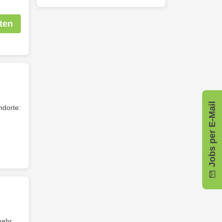
ten
Jobs per E-Mail
ndorte:
mehr