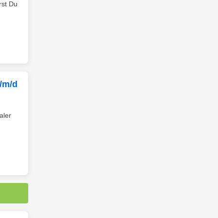
rst Du
w/m/d
aler