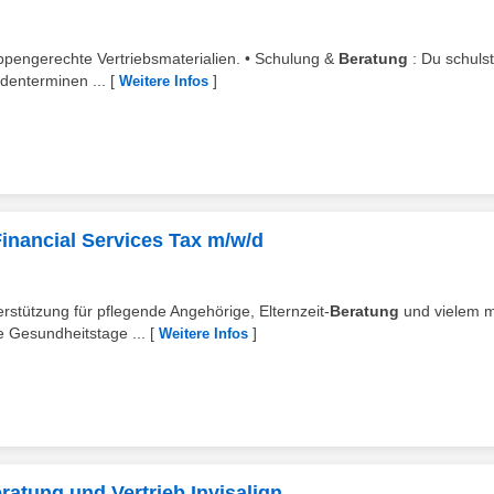
lgruppengerechte Vertriebsmaterialien. • Schulung &
Beratung
: Du schuls
denterminen ...
[
]
Weitere Infos
Financial Services Tax m/w/d
terstützung für pflegende Angehörige, Elternzeit-
Beratung
und vielem 
 Gesundheitstage ...
[
]
Weitere Infos
ratung und Vertrieb Invisalign