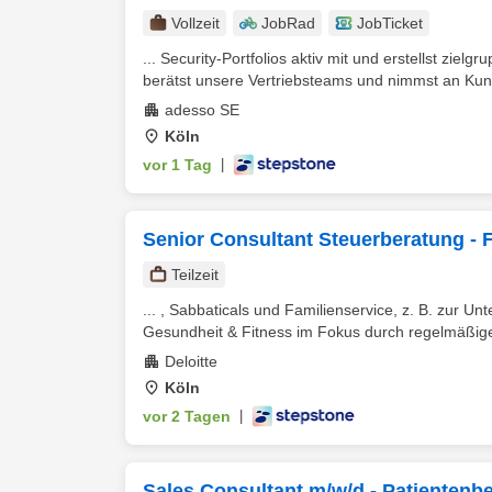
Vollzeit
JobRad
JobTicket
... Security-Portfolios aktiv mit und erstellst zie
berätst unsere Vertriebsteams und nimmst an Kun
adesso SE
Köln
vor 1 Tag
|
Senior Consultant Steuerberatung - 
Teilzeit
... , Sabbaticals und Familienservice, z. B. zur Un
Gesundheit & Fitness im Fokus durch regelmäßige
Deloitte
Köln
vor 2 Tagen
|
Sales Consultant m/w/d - Patientenbe