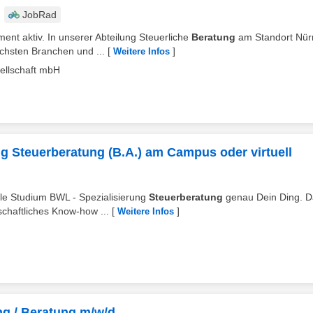
JobRad
nt aktiv. In unserer Abteilung Steuerliche
Beratung
am Standort Nür
chsten Branchen und ...
[
]
Weitere Infos
ellschaft mbH
g Steuerberatung (B.A.) am Campus oder virtuell
ale Studium BWL - Spezialisierung
Steuerberatung
genau Dein Ding. D
schaftliches Know-how ...
[
]
Weitere Infos
ng / Beratung m/w/d