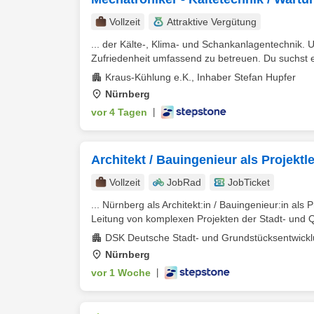
Vollzeit
Attraktive Vergütung
... der Kälte-, Klima- und Schankanlagentechnik. 
Zufriedenheit umfassend zu betreuen. Du suchst ein
Kraus-Kühlung e.K., Inhaber Stefan Hupfer
Nürnberg
vor 4 Tagen
|
Architekt / Bauingenieur als Projekt
Vollzeit
JobRad
JobTicket
... Nürnberg als Architekt:in / Bauingenieur:in als P
Leitung von komplexen Projekten der Stadt- und Qu
DSK Deutsche Stadt- und Grundstücksentwickl
Nürnberg
vor 1 Woche
|