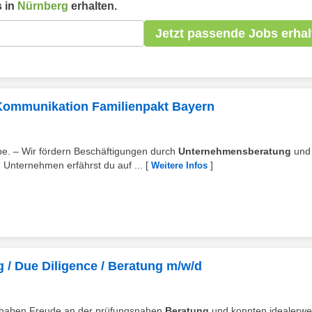
 in
Nürnberg
erhalten.
Jetzt passende Jobs erhal
 Kommunikation Familienpakt Bayern
e. – Wir fördern Beschäftigungen durch
Unternehmensberatung
und
Unternehmen erfährst du auf ...
[
]
Weitere Infos
 / Due Diligence / Beratung m/w/d
ie haben Freude an der prüfungsnahen
Beratung
und konnten idealerwe