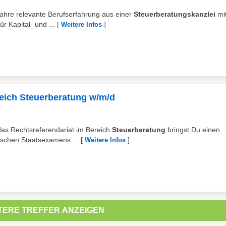
 Jahre relevante Berufserfahrung aus einer
Steuerberatungskanzlei
mit
 Kapital- und ...
[
]
Weitere Infos
reich Steuerberatung w/m/d
 das Rechtsreferendariat im Bereich
Steuerberatung
bringst Du einen
tischen Staatsexamens ...
[
]
Weitere Infos
TERE TREFFER ANZEIGEN