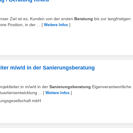
Unser Ziel ist es, Kunden von der ersten
Beratung
bis zur langfristigen
e Position, in der ...
[
]
Weitere Infos
leiter m/w/d in der Sanierungsberatung
rojektleiter:in m/w/d in der
Sanierungsberatung
Eigenverantwortliche
artiersentwicklung ...
[
]
Weitere Infos
ungsgesellschaft mbH