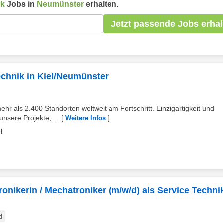
ik
Jobs in
Neumünster
erhalten.
Jetzt passende Jobs erhal
chnik in Kiel/Neumünster
als 2.400 Standorten weltweit am Fortschritt. Einzigartigkeit und
unsere Projekte, ...
[
]
Weitere Infos
H
tronikerin / Mechatroniker (m/w/d) als Service Techni
d