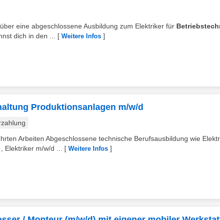
über eine abgeschlossene Ausbildung zum Elektriker für
Betriebstech
nst dich in den ...
[
]
Weitere Infos
dhaltung Produktionsanlagen m/w/d
rzahlung
hrten Arbeiten Abgeschlossene technische Berufsausbildung wie Elektr
 Elektriker m/w/d ...
[
]
Weitere Infos
osser / Monteur (m/w/d) mit eigener mobiler Werkstat