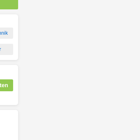
nik
r
ten