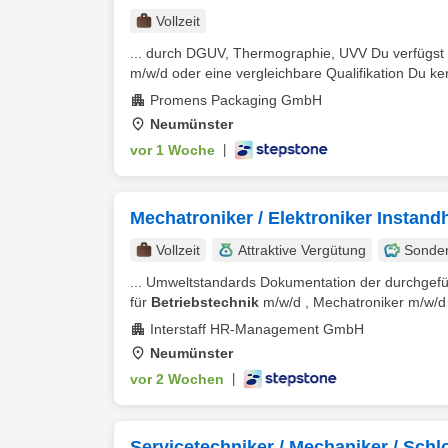
Vollzeit
... durch DGUV, Thermographie, UVV Du verfügst 
m/w/d oder eine vergleichbare Qualifikation Du ken
Promens Packaging GmbH
Neumünster
vor 1 Woche
|
Mechatroniker / Elektroniker Instan
Vollzeit
Attraktive Vergütung
Sonde
... Umweltstandards Dokumentation der durchgefü
für
Betriebstechnik
m/w/d , Mechatroniker m/w/d ,
Interstaff HR-Management GmbH
Neumünster
vor 2 Wochen
|
Servicetechniker / Mechaniker / Schl