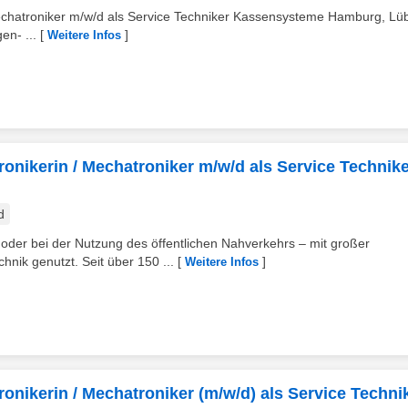
/ Mechatroniker m/w/d als Service Techniker Kassensysteme Hamburg, Lü
en- ...
[
]
Weitere Infos
tronikerin / Mechatroniker m/w/d als Service Technik
d
der bei der Nutzung des öffentlichen Nahverkehrs – mit großer
hnik genutzt. Seit über 150 ...
[
]
Weitere Infos
tronikerin / Mechatroniker (m/w/d) als Service Techni