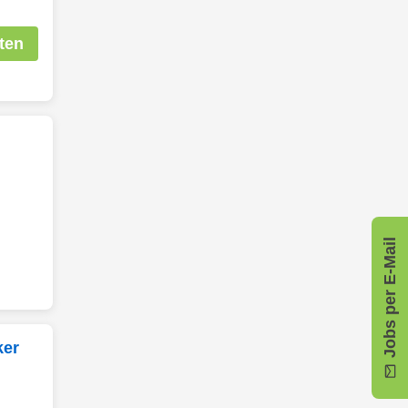
ten
Jobs per E-Mail
ker