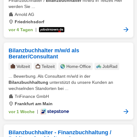
Finanzbuchhalter /
Bilanzbuchhalter
m/w/d in Teilzeit Hier
werden Sie ...
Arnold AG
Friedrichsdorf
vor 4 Tagen
|
Bilanzbuchhalter m/w/d als
Berater/Consultant
Vollzeit
Teilzeit
Home-Office
JobRad
... Bewerbung. Als Consultant m/w/d in der
Bilanzbuchhaltung
unterstützt du unsere Kunden an
wechselnden Standorten bei ...
TriFinance GmbH
Frankfurt am Main
vor 1 Woche
|
Bilanzbuchhalter - Finanzbuchhaltung /