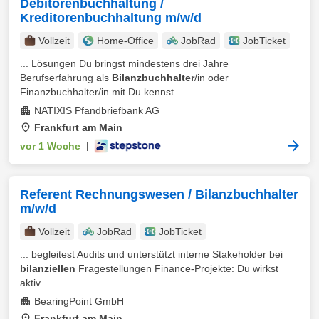
Debitorenbuchhaltung /
Kreditorenbuchhaltung m/w/d
Vollzeit
Home-Office
JobRad
JobTicket
... Lösungen Du bringst mindestens drei Jahre
Berufserfahrung als
Bilanzbuchhalter
/in oder
Finanzbuchhalter/in mit Du kennst ...
NATIXIS Pfandbriefbank AG
Frankfurt am Main
vor 1 Woche
|
Referent Rechnungswesen / Bilanzbuchhalter
m/w/d
Vollzeit
JobRad
JobTicket
... begleitest Audits und unterstützt interne Stakeholder bei
bilanziellen
Fragestellungen Finance-Projekte: Du wirkst
aktiv ...
BearingPoint GmbH
Frankfurt am Main