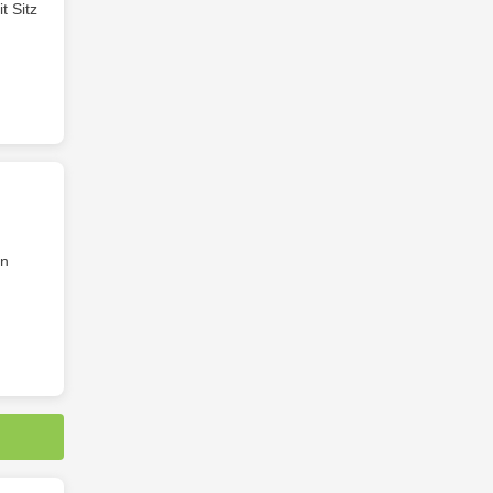
t Sitz
in