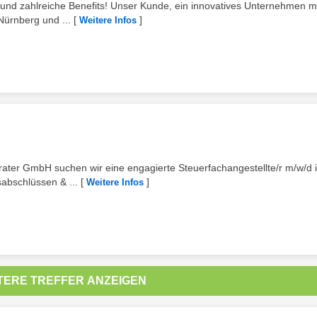
en und zahlreiche Benefits! Unser Kunde, ein innovatives Unternehmen mi
ürnberg und ...
[
]
Weitere Infos
ater GmbH suchen wir eine engagierte Steuerfachangestellte/r m/w/d 
abschlüssen & ...
[
]
Weitere Infos
TERE TREFFER ANZEIGEN