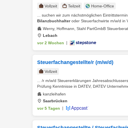
Vollzeit
Teilzeit
Home-Office
... suchen wir zum nächstmöglichen Eintrittstermi
Bilanzbuchhalter
oder Steuerfachwirte m/w/d in Vol
Werny, Hoffmann, Stahl PartGmbB Steuerberate
Lebach
vor 2 Wochen
|
Steuerfachangestellte/r (m/w/d)
Vollzeit
... /r m/w/d Steuererklärungen Jahresabschlusser
Prüfung Kenntnisse in DATEV, DATEV Unternehm
kanzleihafen
Saarbrücken
vor 5 Tagen
|
Steuerfachangestellte / Steuerfachwi