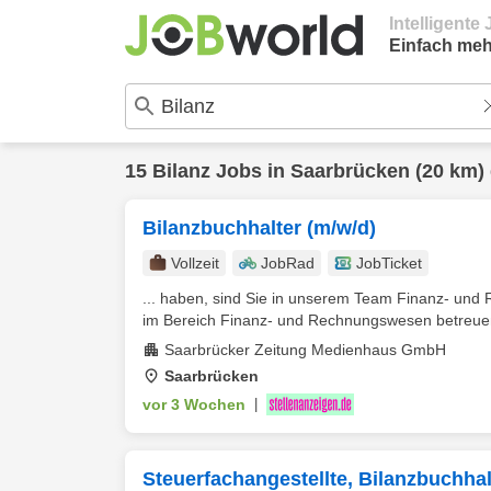
Intelligent
Einfach meh
15
Bilanz
Jobs in
Saarbrücken
(20 km)
Bilanzbuchhalter (m/w/d)
Vollzeit
JobRad
JobTicket
... haben, sind Sie in unserem Team Finanz- und
im Bereich Finanz- und Rechnungswesen betreuen 
Saarbrücker Zeitung Medienhaus GmbH
Saarbrücken
vor 3 Wochen
|
Steuerfachangestellte, Bilanzbuchhal