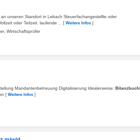
n an unseren Standort in Lebach Steuerfachangestellte oder
lzeit oder Teilzeit. laufende ...
[
]
Weitere Infos
r, Wirtschaftsprüfer
stellung Mandantenbetreuung Digitalisierung Idealerweise:
Bilanzbuch
en
[
]
Weitere Infos
rt m/w/d