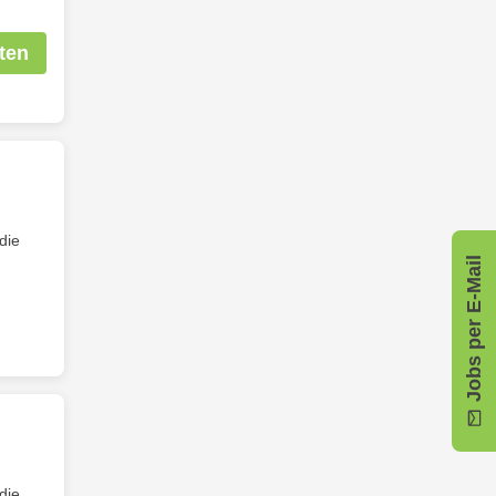
ten
die
Jobs per E-Mail
die