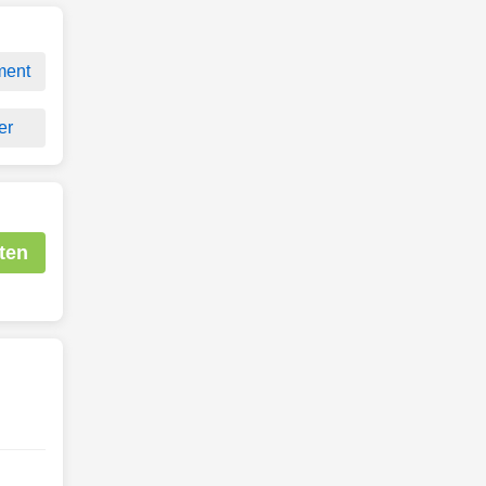
ment
er
ten