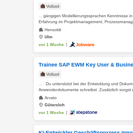
Vollzeit
... gängigen Modellierungssprachen Kenntnisse 
Erfahrung im Projektmanagement, Prozessmanagem
Hensoldt
Ulm
vor 1 Woche
|
Trainee SAP EWM Key User & Busin
Vollzeit
... : Du unterstützt bei der Entwicklung und Doku
Anwenderdokumente schreibst. Zusätzlich sorgst du
Arvato
Gütersloh
vor 1 Woche
|
KI-Entwickler Geschäftsprozess Inno