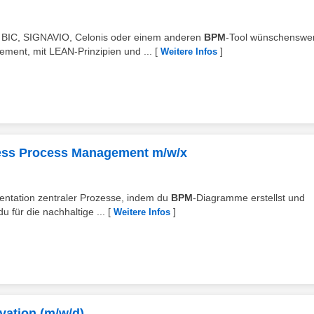
in BIC, SIGNAVIO, Celonis oder einem anderen
BPM
-Tool wünschenswer
ent, mit LEAN-Prinzipien und ...
[
]
Weitere Infos
ess Process Management m/w/x
mentation zentraler Prozesse, indem du
BPM
-Diagramme erstellst und
 für die nachhaltige ...
[
]
Weitere Infos
vation (m/w/d)