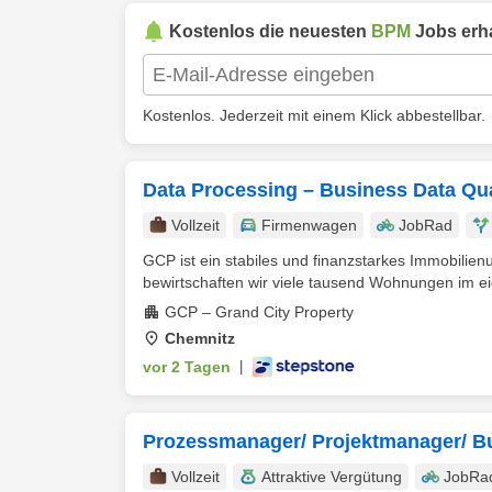
Kostenlos die neuesten
BPM
Jobs erha
Kostenlos. Jederzeit mit einem Klick abbestellbar.
Data Processing – Business Data Qu
Vollzeit
Firmenwagen
JobRad
GCP ist ein stabiles und finanzstarkes Immobili
bewirtschaften wir viele tausend Wohnungen im ei
GCP – Grand City Property
Chemnitz
vor 2 Tagen
|
Prozessmanager/ Projektmanager/ B
Vollzeit
Attraktive Vergütung
JobRa