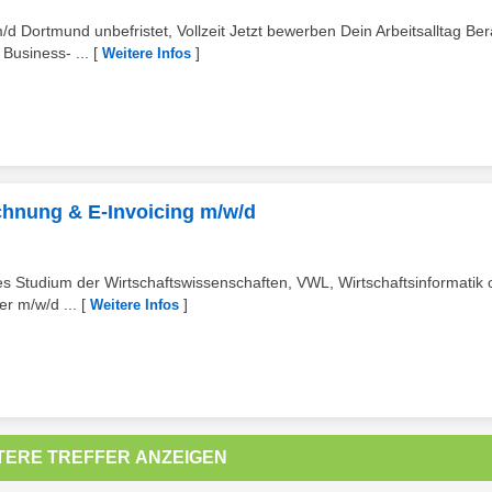
d Dortmund unbefristet, Vollzeit Jetzt bewerben Dein Arbeitsalltag Be
Business- ...
[
]
Weitere Infos
chnung & E-Invoicing m/w/d
es Studium der Wirtschaftswissenschaften, VWL, Wirtschaftsinformatik 
er m/w/d ...
[
]
Weitere Infos
TERE TREFFER ANZEIGEN