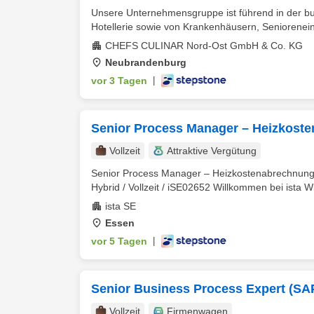
Unsere Unternehmensgruppe ist führend in der b
Hotellerie sowie von Krankenhäusern, Seniorenein
CHEFS CULINAR Nord-Ost GmbH & Co. KG
Neubrandenburg
vor 3 Tagen
|
Senior Process Manager – Heizkost
Vollzeit
Attraktive Vergütung
Senior Process Manager – Heizkostenabrechnung 
Hybrid / Vollzeit / iSE02652 Willkommen bei ista Wir 
ista SE
Essen
vor 5 Tagen
|
Senior Business Process Expert (SAP
Vollzeit
Firmenwagen