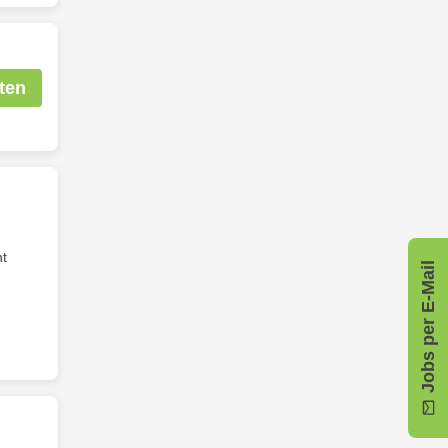
ten
nt
Jobs per E-Mail