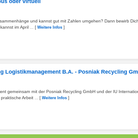
s oder virtuell
he Zusammenhänge und kannst gut mit Zahlen umgehen? Dann bewirb Dich
annst im April ...
[
]
Weitere Infos
ng Logistikmanagement B.A. - Posniak Recycling G
ent gemeinsam mit der Posniak Recycling GmbH und der IU Internatio
raktische Arbeit ...
[
]
Weitere Infos