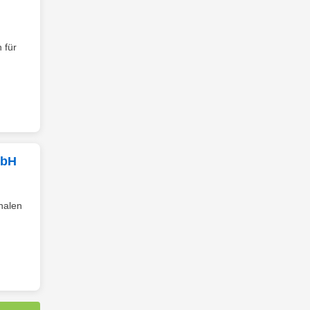
 für
mbH
nalen