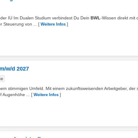
rn der IU Im Dualen Studium verbindest Du Dein
BWL
-Wissen direkt mit 
r Steuerung von ...
[
]
Weitere Infos
 m/w/d 2027
ce
em stimmigen Umfeld. Mit einem zukunftsweisenden Arbeitgeber, der 
uf Augenhöhe ...
[
]
Weitere Infos