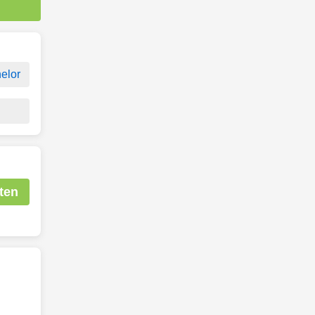
elor
ten