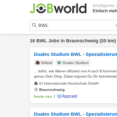
Intelligent
Einfach meh
16
BWL
Jobs in
Braunschweig
(20 km)
Duales Studium BWL - Spezialisieru
Vollzeit
Duales Studium
... dafür, wie Waren effizient von A nach B komm
genau Dein Ding. Dabei eignest Du Dir betriebswirt
IU Internationale Hochschule GmbH
Braunschweig
heute neu
|
Duales Studium BWL - Spezialisieru