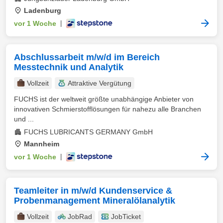
Ladenburg
vor 1 Woche
|
Abschlussarbeit m/w/d im Bereich
Messtechnik und Analytik
Vollzeit
Attraktive Vergütung
FUCHS ist der weltweit größte unabhängige Anbieter von
innovativen Schmierstofflösungen für nahezu alle Branchen
und ...
FUCHS LUBRICANTS GERMANY GmbH
Mannheim
vor 1 Woche
|
Teamleiter in m/w/d Kundenservice &
Probenmanagement Mineralölanalytik
Vollzeit
JobRad
JobTicket