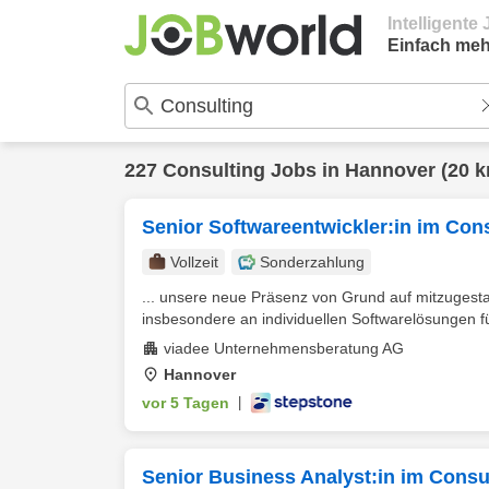
Intelligent
Einfach meh
227
Consulting
Jobs in
Hannover
(20 k
Senior Softwareentwickler:in im Con
Vollzeit
Sonderzahlung
... unsere neue Präsenz von Grund auf mitzugestal
insbesondere an individuellen Softwarelösungen f
viadee Unternehmensberatung AG
Hannover
vor 5 Tagen
|
Senior Business Analyst:in im Consu