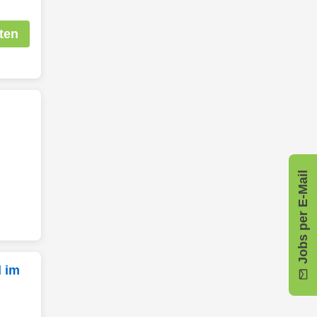
ten
Jobs per E-Mail
 im