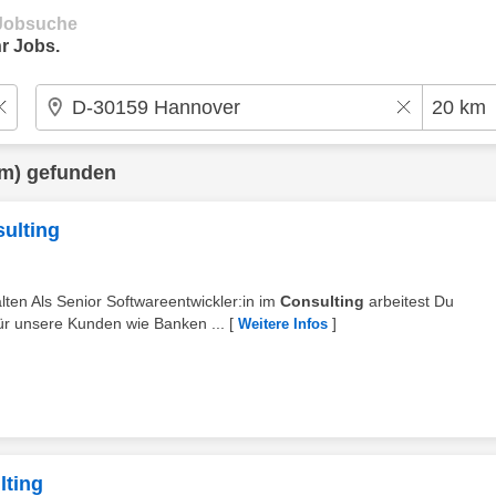
e Jobsuche
r Jobs.
m) gefunden
sulting
ten Als Senior Softwareentwickler:in im
Consulting
arbeitest Du
ür unsere Kunden wie Banken ...
[
]
Weitere Infos
lting