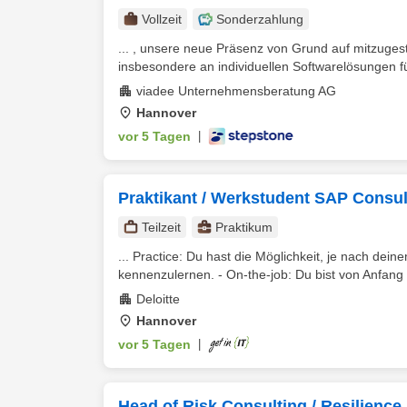
Vollzeit
Sonderzahlung
... , unsere neue Präsenz von Grund auf mitzugest
insbesondere an individuellen Softwarelösungen f
viadee Unternehmensberatung AG
Hannover
vor 5 Tagen
|
Praktikant / Werkstudent SAP Consul
Teilzeit
Praktikum
... Practice: Du hast die Möglichkeit, je nach de
kennenzulernen. - On-the-job: Du bist von Anfang a
Deloitte
Hannover
vor 5 Tagen
|
Head of Risk Consulting / Resilience