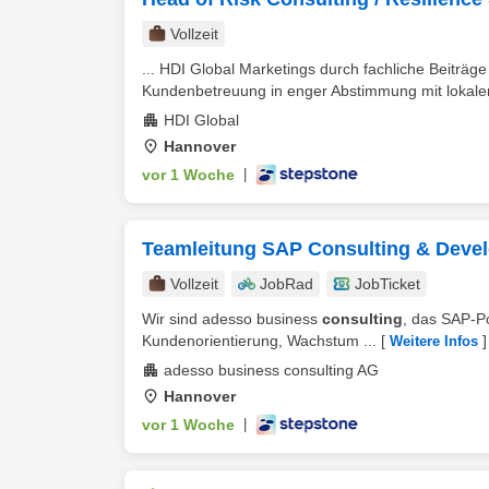
Vollzeit
... HDI Global Marketings durch fachliche Beiträ
Kundenbetreuung in enger Abstimmung mit lokalen 
HDI Global
Hannover
vor 1 Woche
|
Teamleitung SAP Consulting & Devel
Vollzeit
JobRad
JobTicket
Wir sind adesso business
consulting
, das SAP-Po
Kundenorientierung, Wachstum ...
[
]
Weitere Infos
adesso business consulting AG
Hannover
vor 1 Woche
|