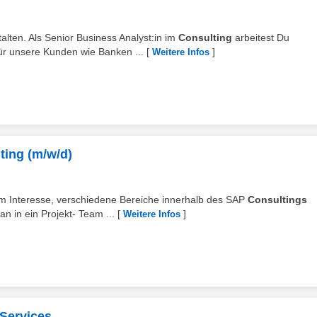
alten. Als Senior Business Analyst:in im
Consulting
arbeitest Du
ür unsere Kunden wie Banken ...
[
]
Weitere Infos
ting (m/w/d)
inem Interesse, verschiedene Bereiche innerhalb des SAP
Consultings
n in ein Projekt- Team ...
[
]
Weitere Infos
 Services