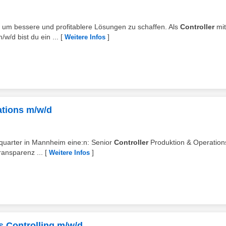
n, um bessere und profitablere Lösungen zu schaffen. Als
Controller
mi
/d bist du ein ...
[
]
Weitere Infos
ations m/w/d
dquarter in Mannheim eine:n: Senior
Controller
Produktion & Operation
ransparenz ...
[
]
Weitere Infos
s Controlling m/w/d