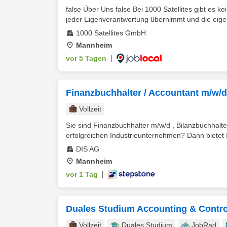
false Über Uns false Bei 1000 Satellites gibt es k
jeder Eigenverantwortung übernimmt und die eigen
1000 Satellites GmbH
Mannheim
vor 5 Tagen
|
Finanzbuchhalter / Accountant m/w/d 
Vollzeit
Sie sind Finanzbuchhalter m/w/d , Bilanzbuchhalte
erfolgreichen Industrieunternehmen? Dann bietet I
DIS AG
Mannheim
vor 1 Tag
|
Duales Studium Accounting & Contr
Vollzeit
Duales Studium
JobRad