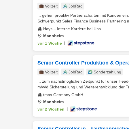
Vollzeit
JobRad
... gehen proaktiv Partnerschaften mit Kunden ei
Schwerpunkt Sales Finance Business Partnering m/w
Hays – Interne Karriere bei Uns
Mannheim
vor 1 Woche
|
Senior Controller Produktion & Oper
Vollzeit
JobRad
Sonderzahlung
... zum nächstmöglichen Zeitpunkt für unser Hea
m⁠/⁠w⁠/⁠d Sicherstellung und Weiterentwicklung der T
tmax Germany GmbH
Mannheim
vor 2 Wochen
|
Senior Controller in - kaufmännische