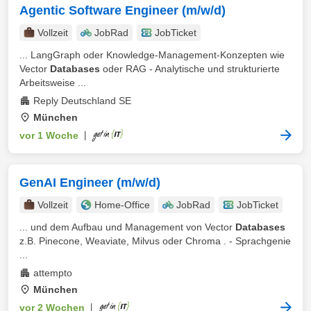
Agentic Software Engineer (m/w/d)
Vollzeit
JobRad
JobTicket
... LangGraph oder Knowledge-Management-Konzepten wie
Vector
Databases
oder RAG - Analytische und strukturierte
Arbeitsweise ...
Reply Deutschland SE
München
vor 1 Woche
|
GenAI Engineer (m/w/d)
Vollzeit
Home-Office
JobRad
JobTicket
... und dem Aufbau und Management von Vector
Databases
z.B. Pinecone, Weaviate, Milvus oder Chroma . - Sprachgenie
...
attempto
München
vor 2 Wochen
|