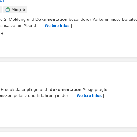
Minijob
elle 2: Meldung und
Dokumentation
besonderer Vorkommnisse Bereitsc
Einsätze am Abend ...
[
]
Weitere Infos
bH
r Produktdatenpflege und -
dokumentation
Ausgeprägte
onskompetenz und Erfahrung in der ...
[
]
Weitere Infos