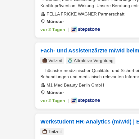
Konfliktprävention. Wirkung: Unsere Beratung ents
FELLA FRICKE WAGNER Partnerschaft
Münster
vor 2 Tagen
|
Fach- und Assistenzärzte m/w/d beim
Vollzeit
Attraktive Vergütung
... höchster medizinischer Qualitäts- und Sicherh
Behandlungen und medizinisch relevanten Informa
M1 Med Beauty Berlin GmbH
Münster
vor 2 Tagen
|
Werkstudent HR-Analytics (m/w/d) 
Teilzeit