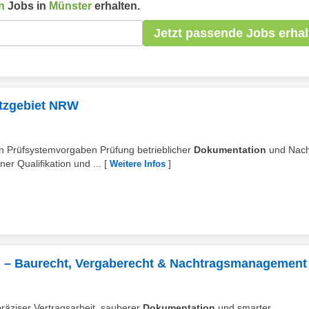
n
Jobs in
Münster
erhalten.
Jetzt passende Jobs erhal
atzgebiet NRW
gen Prüfsystemvorgaben Prüfung betrieblicher
Dokumentation
und Nac
r Qualifikation und ...
[
]
Weitere Infos
d – Baurecht, Vergaberecht & Nachtragsmanagement
 präziser Vertragsarbeit, sauberer
Dokumentation
und smarter