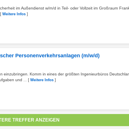
herheit im Außendienst w/m/d in Teil- oder Vollzeit im Großraum Frank
[
]
Weitere Infos
rdischer Personenverkehrsanlagen (m/w/d)
kten einzubringen. Komm in eines der größten Ingenieurbüros Deutschla
ufgaben und ...
[
]
Weitere Infos
TERE TREFFER ANZEIGEN