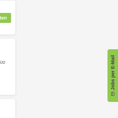
ten
Jobs per E-Mail
 SÜD