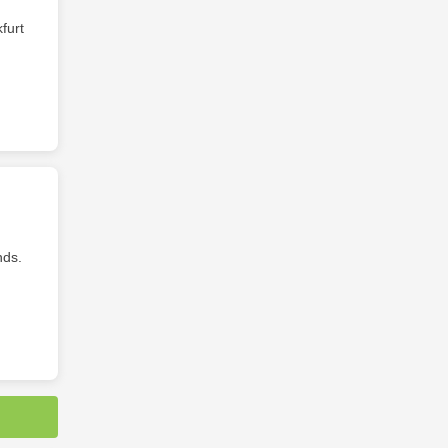
furt
nds.