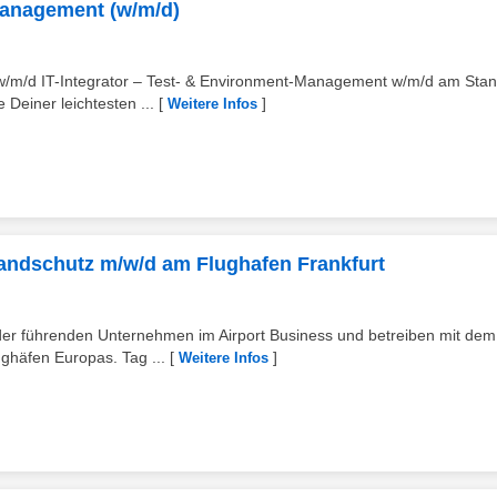
-Management (w/m/d)
w/m/d IT-Integrator – Test- & Environment-Management w/m/d am Stan
Deiner leichtesten ...
[
]
Weitere Infos
andschutz m/w/d am Flughafen Frankfurt
der führenden Unternehmen im Airport Business und betreiben mit dem
ghäfen Europas. Tag ...
[
]
Weitere Infos