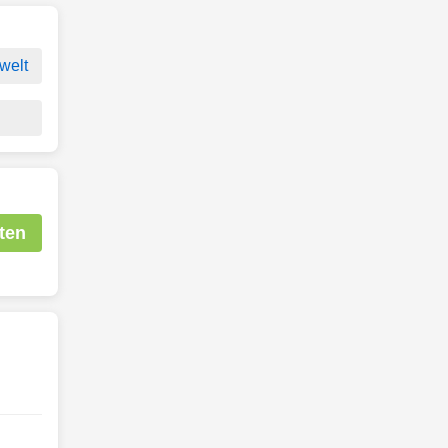
welt
ten