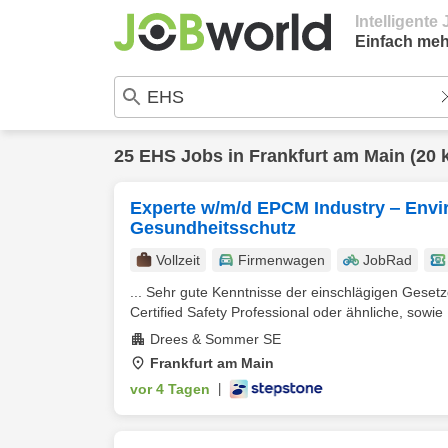
Intelligent
Einfach meh
25
EHS
Jobs in
Frankfurt am Main
(20 
Experte w/m/d EPCM Industry ‒ Envir
Gesundheitsschutz
Vollzeit
Firmenwagen
JobRad
... Sehr gute Kenntnisse der einschlägigen Geset
Certified Safety Professional oder ähnliche, sowie 
Drees & Sommer SE
Frankfurt am Main
vor 4 Tagen
|