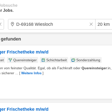
e Jobsuche
r Jobs.
 gefunden
iger Frischetheke m/w/d
ket
Quereinsteiger
Schichtarbeit
Sonderzahlung
n von feinster Qualität. Egal, ob als Fachkraft oder
Quereinsteiger
:in,
sicherer ...
[
]
Weitere Infos
iger Frischetheke m/w/d