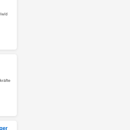
/w/d
kräfte
ger