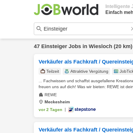
Intelligent
Einfach meh
47
Einsteiger
Jobs in
Wiesloch
(20 km)
Verkäufer als Fachkraft / Quereinste
Teilzeit
Attraktive Vergütung
JobTic
... Fachwissen und schaffst ausgefallene Kreatione
freuen uns auf dich! Was wir bieten: REWE ist dein 
REWE
Meckesheim
vor 2 Tagen
|
Verkäufer als Fachkraft / Quereinste