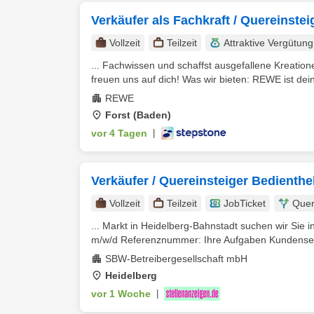
Verkäufer als Fachkraft / Quereinste
Vollzeit
Teilzeit
Attraktive Vergütung
... Fachwissen und schaffst ausgefallene Kreatione
freuen uns auf dich! Was wir bieten: REWE ist dein 
REWE
Forst (Baden)
vor 4 Tagen
|
Verkäufer / Quereinsteiger Bedienthe
Vollzeit
Teilzeit
JobTicket
Quer
... Markt in Heidelberg-Bahnstadt suchen wir Sie in 
m/w/d Referenznummer: Ihre Aufgaben Kundenservi
SBW-Betreibergesellschaft mbH
Heidelberg
vor 1 Woche
|