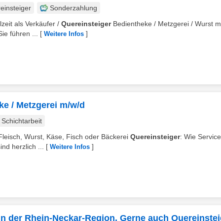
einsteiger
Sonderzahlung
ilzeit als Verkäufer /
Quereinsteiger
Bedientheke / Metzgerei / Wurst m
e führen ...
[
]
Weitere Infos
ke / Metzgerei m/w/d
Schichtarbeit
Fleisch, Wurst, Käse, Fisch oder Bäckerei
Quereinsteiger
: Wie Service
d herzlich ...
[
]
Weitere Infos
in der Rhein-Neckar-Region. Gerne auch Quereinstei