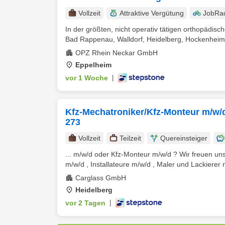
Vollzeit
Attraktive Vergütung
JobRa
In der größten, nicht operativ tätigen orthopädi
Bad Rappenau, Walldorf, Heidelberg, Hockenheim,
OPZ Rhein Neckar GmbH
Eppelheim
vor 1 Woche
|
Kfz-Mechatroniker/Kfz-Monteur m/w/d 
273
Vollzeit
Teilzeit
Quereinsteiger
... m/w/d oder Kfz-Monteur m/w/d ? Wir freuen un
m/w/d , Installateure m/w/d , Maler und Lackierer m
Carglass GmbH
Heidelberg
vor 2 Tagen
|