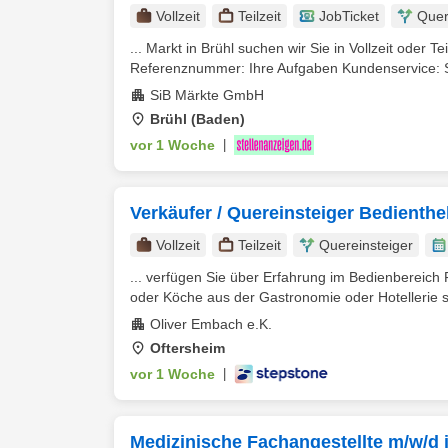
Vollzeit
Teilzeit
JobTicket
Quer
... Markt in Brühl suchen wir Sie in Vollzeit oder Te
Referenznummer: Ihre Aufgaben Kundenservice: Si
SiB Märkte GmbH
Brühl (Baden)
vor 1 Woche
|
Verkäufer / Quereinsteiger Bedienthe
Vollzeit
Teilzeit
Quereinsteiger
... verfügen Sie über Erfahrung im Bedienbereich 
oder Köche aus der Gastronomie oder Hotellerie sin
Oliver Embach e.K.
Oftersheim
vor 1 Woche
|
Medizinische Fachangestellte m/w/d 