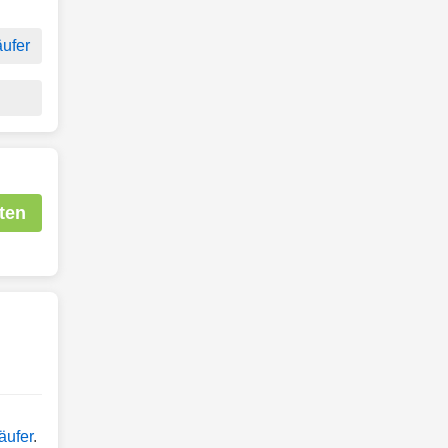
ufer
ten
äufer
.