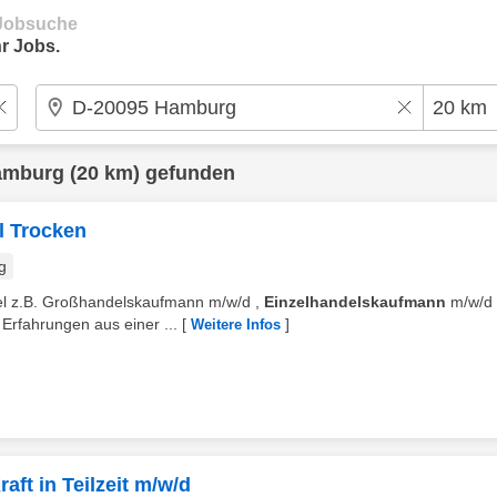
e Jobsuche
r Jobs.
amburg
(20 km) gefunden
l Trocken
g
del z.B. Großhandelskaufmann m/w/d ,
Einzelhandelskaufmann
m/w/d 
Erfahrungen aus einer ...
[
]
Weitere Infos
aft in Teilzeit m/w/d