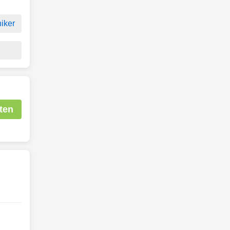
iker
ten