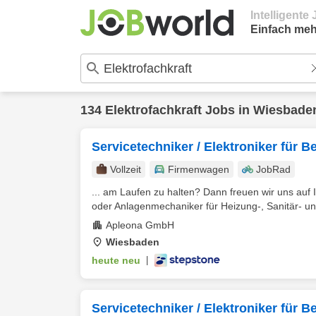
Intelligent
Einfach meh
134
Elektrofachkraft
Jobs in
Wiesbade
Servicetechniker / Elektroniker für 
Vollzeit
Firmenwagen
JobRad
... am Laufen zu halten? Dann freuen wir uns au
oder Anlagenmechaniker für Heizung-, Sanitär- und
Apleona GmbH
Wiesbaden
heute neu
|
Servicetechniker / Elektroniker für B