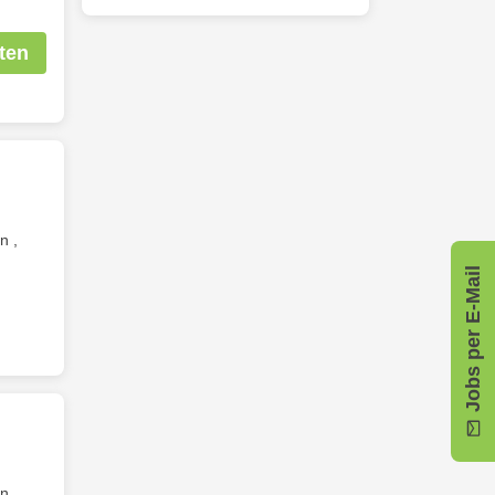
ten
n ,
Jobs per E-Mail
n ,