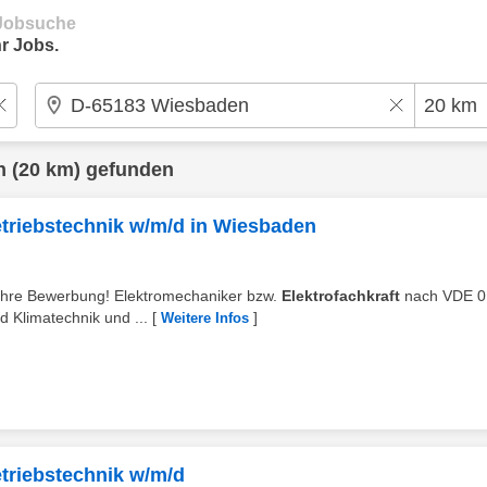
e Jobsuche
r Jobs.
n
(20 km) gefunden
Betriebstechnik w/m/d in Wiesbaden
f Ihre Bewerbung! Elektromechaniker bzw.
Elektrofachkraft
nach VDE 0
 Klimatechnik und ...
[
]
Weitere Infos
etriebstechnik w/m/d