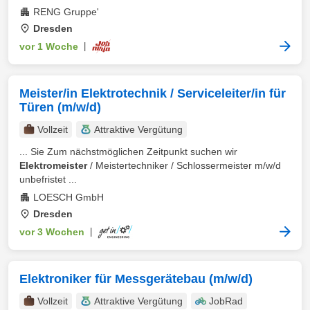
RENG Gruppe'
Dresden
vor 1 Woche
|
Meister/in Elektrotechnik / Serviceleiter/in für
Türen (m/w/d)
Vollzeit
Attraktive Vergütung
... Sie Zum nächstmöglichen Zeitpunkt suchen wir
Elektromeister
/ Meistertechniker / Schlossermeister m/w/d
unbefristet ...
LOESCH GmbH
Dresden
vor 3 Wochen
|
Elektroniker für Messgerätebau (m/w/d)
Vollzeit
Attraktive Vergütung
JobRad