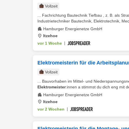
Vollzeit
... Fachrichtung Bautechnik Tiefbau , z. B. als St
Industrietechniker Bautechnik, Elektrotechnik, Mec
Hamburger Energienetze GmbH
Itzehoe
vor 1 Woche
|
Elektromeisterin für die Arbeitsplanu
Vollzeit
... Bauvorhaben im Mittel- und Niederspannungsne
Elektromeister
:innen a stimmst du dich eng mit d
Hamburger Energienetze GmbH
Itzehoe
vor 2 Wochen
|
Elektromeisterin für die Montage- un