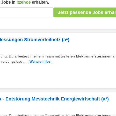
Jobs in
Itzehoe
erhalten.
Jetzt passende Jobs erhal
 Messungen Stromverteilnetz (a*)
törung. Du arbeitest in einem Team mit weiteren
Elektromeister
:innen a
 reibungslose ...
[
]
Weitere Infos
k - Entstörung Messtechnik Energiewirtschaft (a*)
törung. Du arbeitest in einem Team mit weiteren
Elektromeister
:innen a