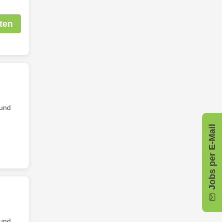
ten
 und
Jobs per E-Mail
 und