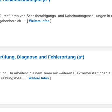
 Durchführen von Schaltbefähigungs- und Kabelmontageschulungen in 
abenbereich. ...
[
]
Weitere Infos
 Prüfung, Diagnose und Fehlerortung (a*)
törung. Du arbeitest in einem Team mit weiteren
Elektromeister
:innen a
 reibungslose ...
[
]
Weitere Infos