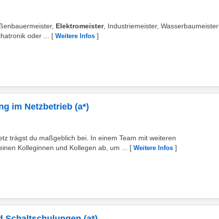
raßenbauermeister,
Elektromeister
, Industriemeister, Wasserbaumeister
hatronik oder ...
[
]
Weitere Infos
ng im Netzbetrieb (a*)
tz trägst du maßgeblich bei. In einem Team mit weiteren
einen Kolleginnen und Kollegen ab, um ...
[
]
Weitere Infos
d Schaltschulungen (a*)