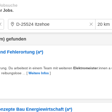
e Jobsuche
r Jobs.
m) gefunden
nd Fehlerortung (a*)
törung. Du arbeitest in einem Team mit weiteren
Elektromeister
:innen a
 reibungslose ...
[
]
Weitere Infos
onzepte Bau Energiewirtschaft (a*)