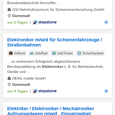
Brandmeldetechnik Kennziffer ...
GSI Helmholtzzentrum für Schwerionenforschung GmbH
Darmstadt
vor 2 Tagen
|
Elektroniker m/w/d für Schienenfahrzeuge /
Straßenbahnen
Vollzeit
JobRad
JobTicket
Schichtarbeit
... zu verbessern Erfolgreich abgeschlossene
Berufsausbildung als
Elektroniker
z. B. für Betriebstechnik,
Geräte und ...
HEAG mobilo GmbH
Darmstadt
vor 4 Tagen
|
Elektriker / Elektroniker / Mechatroniker
Aufzugsanlagen m/w/d , Einsatzgebiet