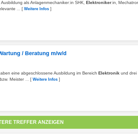
ne Ausbildung als Anlagenmechaniker:in SHK,
Elektroniker
:in, Mechatron
levante ...
[
]
Weitere Infos
/ Wartung / Beratung m/w/d
 haben eine abgeschlossene Ausbildung im Bereich
Elektronik
und drei
zw. Meister ...
[
]
Weitere Infos
TERE TREFFER ANZEIGEN