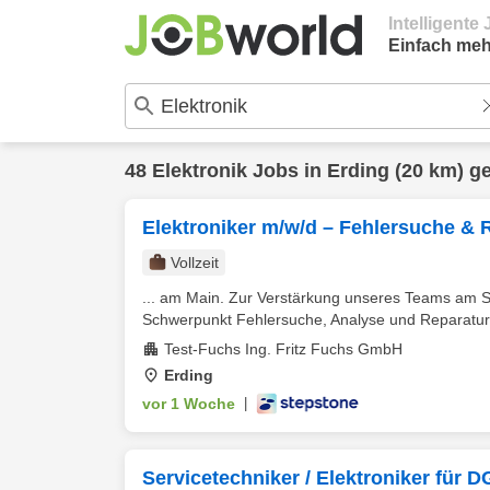
Intelligent
Einfach meh
48
Elektronik
Jobs in
Erding
(20 km) g
Elektroniker m/w/d – Fehlersuche & R
Vollzeit
... am Main. Zur Verstärkung unseres Teams am S
Schwerpunkt Fehlersuche, Analyse und Reparatur 
Test-Fuchs Ing. Fritz Fuchs GmbH
Erding
vor 1 Woche
|
Servicetechniker / Elektroniker für