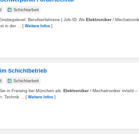
d
Schichtarbeit
| Einstiegslevel: Berufserfahrene | Job-ID: Als
Elektroniker
/ Mechatroni
t in der ...
[
]
Weitere Infos
 im Schichtbetrieb
d
Schichtarbeit
 Sie in Freising bei München als:
Elektroniker
/ Mechatroniker m/w/d –
h: Technik ...
[
]
Weitere Infos