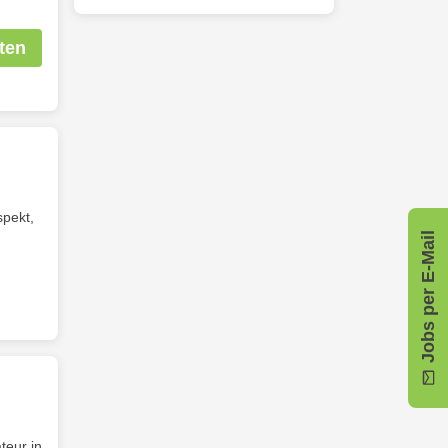
ten
spekt,
Jobs per E-Mail
teur in