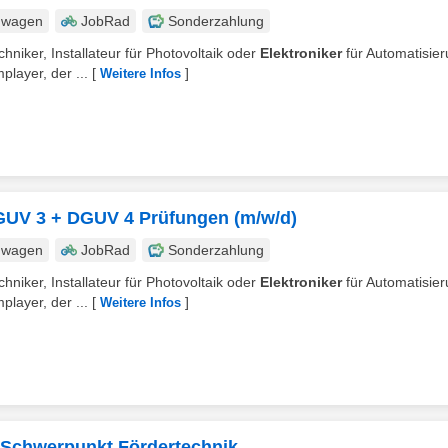
nwagen
JobRad
Sonderzahlung
hniker, Installateur für Photovoltaik oder
Elektroniker
für Automatisier
layer, der ...
[
]
Weitere Infos
 DGUV 3 + DGUV 4 Prüfungen (m/w/d)
nwagen
JobRad
Sonderzahlung
hniker, Installateur für Photovoltaik oder
Elektroniker
für Automatisier
layer, der ...
[
]
Weitere Infos
– Schwerpunkt Fördertechnik