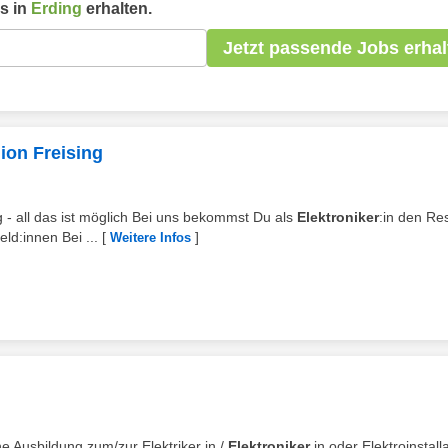
s in
Erding
erhalten.
Jetzt passende Jobs erhal
gion Freising
ng - all das ist möglich Bei uns bekommst Du als
Elektroniker
:in den Re
d:innen Bei ...
[
]
Weitere Infos
e Ausbildung zum/zur Elektriker in /
Elektroniker
in oder Elektroinstalla