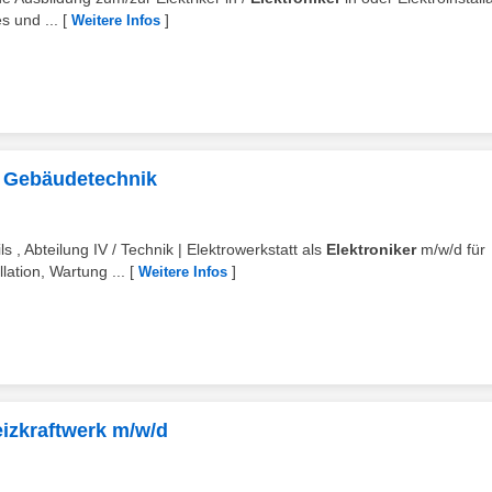
s und ...
[
]
Weitere Infos
nd Gebäudetechnik
ls , Abteilung IV / Technik | Elektrowerkstatt als
Elektroniker
m/w/d für
ation, Wartung ...
[
]
Weitere Infos
H
izkraftwerk m/w/d