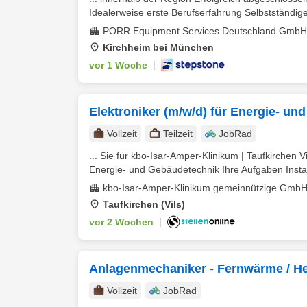
Idealerweise erste Berufserfahrung Selbstständige
PORR Equipment Services Deutschland GmbH
Kirchheim bei München
vor 1 Woche
|
Elektroniker (m/w/d) für Energie- u
Vollzeit
Teilzeit
JobRad
... Sie für kbo-Isar-Amper-Klinikum | Taufkirchen Vi
Energie- und Gebäudetechnik Ihre Aufgaben Install
kbo-Isar-Amper-Klinikum gemeinnützige Gmb
Taufkirchen (Vils)
vor 2 Wochen
|
Anlagenmechaniker - Fernwärme / He
Vollzeit
JobRad