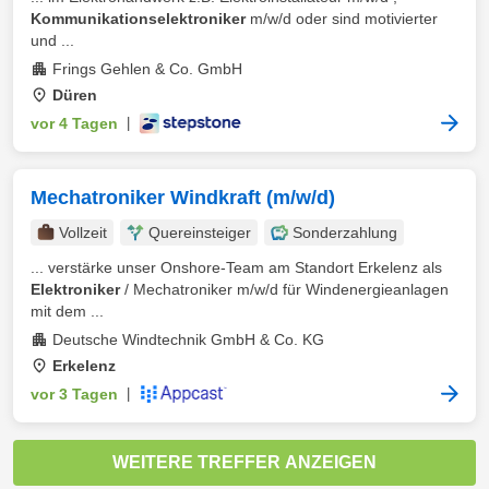
Kommunikationselektroniker
m/w/d oder sind motivierter
und ...
Frings Gehlen & Co. GmbH
Düren
vor 4 Tagen
|
Mechatroniker Windkraft (m/w/d)
Vollzeit
Quereinsteiger
Sonderzahlung
... verstärke unser Onshore-Team am Standort Erkelenz als
Elektroniker
/ Mechatroniker m/w/d für Windenergieanlagen
mit dem ...
Deutsche Windtechnik GmbH & Co. KG
Erkelenz
vor 3 Tagen
|
WEITERE TREFFER ANZEIGEN