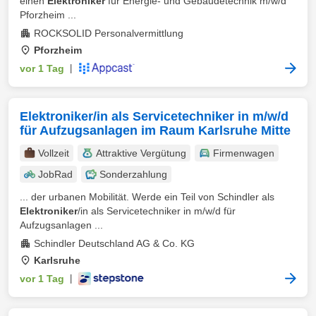
einen
Elektroniker
für Energie- und Gebäudetechnik m/w/d
Pforzheim ...
ROCKSOLID Personalvermittlung
Pforzheim
vor 1 Tag
|
Elektroniker/in als Servicetechniker in m/w/d
für Aufzugsanlagen im Raum Karlsruhe Mitte
Vollzeit
Attraktive Vergütung
Firmenwagen
JobRad
Sonderzahlung
... der urbanen Mobilität. Werde ein Teil von Schindler als
Elektroniker
/in als Servicetechniker in m/w/d für
Aufzugsanlagen ...
Schindler Deutschland AG & Co. KG
Karlsruhe
vor 1 Tag
|