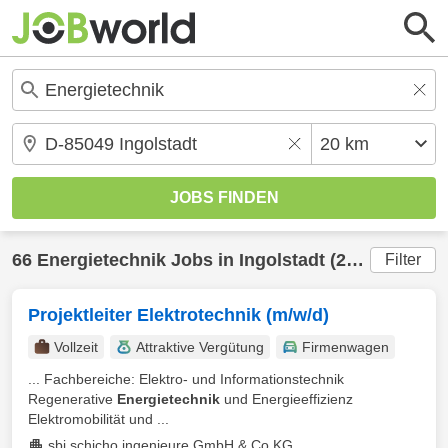
66
Energietechnik
Jobs in
Ingolstadt
(20 km) gefunden
Filter
Projektleiter Elektrotechnik (m/w/d)
Vollzeit
Attraktive Vergütung
Firmenwagen
... Fachbereiche: Elektro- und Informationstechnik
Regenerative
Energietechnik
und Energieeffizienz
Elektromobilität und ...
sbi schicho ingenieure GmbH & Co.KG