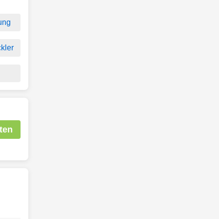
ung
kler
ten