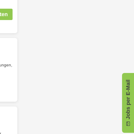
ten
nungen,
Jobs per E-Mail
r