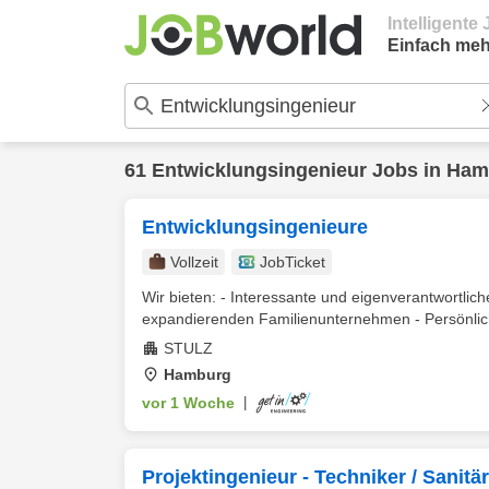
Intelligent
Einfach meh
61
Entwicklungsingenieur
Jobs in
Ham
Entwicklungsingenieure
Vollzeit
JobTicket
Wir bieten: - Interessante und eigenverantwortlic
expandierenden Familienunternehmen - Persönliche
STULZ
Hamburg
vor 1 Woche
|
Projektingenieur - Techniker / Sanitä