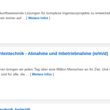
zukunftsweisende Lösungen für komplexe Ingenieurprojekte zu entwickeln
r immer auf ...
[
]
Weitere Infos
chtentechnik - Abnahme und Inbetriebnahme (w/m/d)
 bringen wir jeden Tag über eine Million Menschen an ihr Ziel. Und 
d für alle, die ...
[
]
Weitere Infos
echnik (w/m/d)