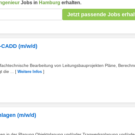
ngenieur
Jobs in
Hamburg
erhalten.
Jetzt passende Jobs erhal
S-CADD (m/w/d)
ge fachtechnische Bearbeitung von Leitungsbauprojekten Pläne, Berech
 die ...
[
]
Weitere Infos
nlagen (m/w/d)
kten in der Planung Objektplanung und/oder Tragwerksplanung und/ode