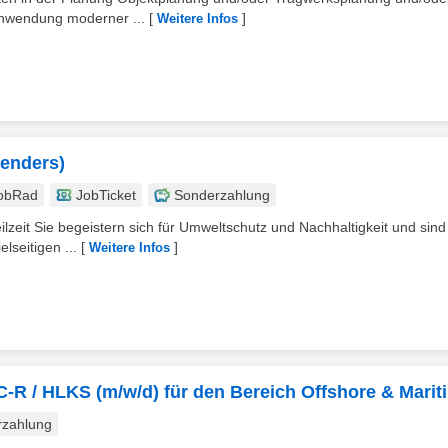
Anwendung moderner ...
[
]
Weitere Infos
genders)
obRad
JobTicket
Sonderzahlung
eilzeit Sie begeistern sich für Umweltschutz und Nachhaltigkeit und sind
seitigen ...
[
]
Weitere Infos
C-R / HLKS (m/w/d) für den Bereich Offshore & Marit
rzahlung