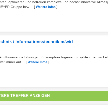
ten, optimieren und betreuen komplexe und höchst innovative Klima
 MEYER Gruppe bzw ...
[
]
Weitere Infos
chnik / Informationsstechnik m/w/d
zukunftsweisende Lösungen für komplexe Ingenieurprojekte zu entwickeln
r immer auf ...
[
]
Weitere Infos
TERE TREFFER ANZEIGEN