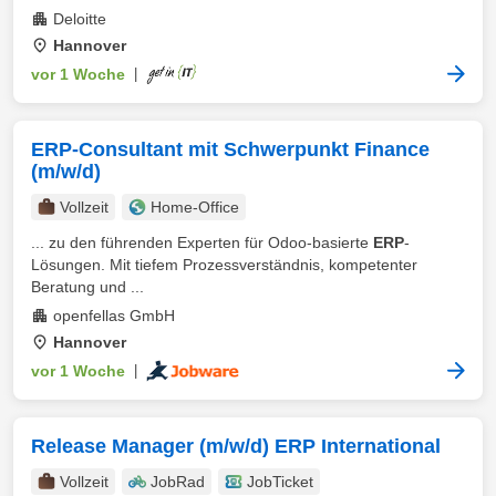
Deloitte
Hannover
vor 1 Woche
|
ERP-Consultant mit Schwerpunkt Finance
(m/w/d)
Vollzeit
Home-Office
... zu den führenden Experten für Odoo-basierte
ERP
-
Lösungen. Mit tiefem Prozessverständnis, kompetenter
Beratung und ...
openfellas GmbH
Hannover
vor 1 Woche
|
Release Manager (m/w/d) ERP International
Vollzeit
JobRad
JobTicket